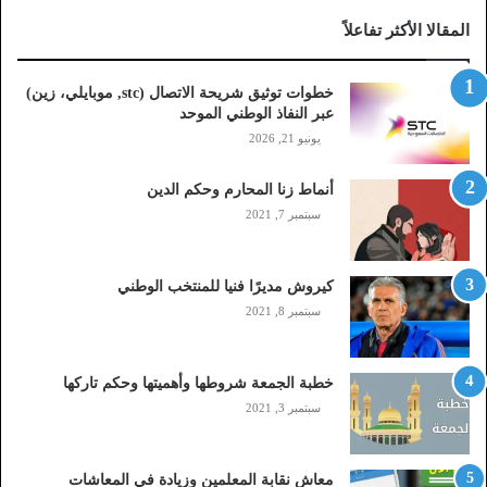
ا
المقالا الأكثر تفاعلاً
ل
ا
ت
خطوات توثيق شريحة الاتصال (stc, موبايلي، زين)
ص
عبر النفاذ الوطني الموحد
ا
يونيو 21, 2026
ل
(
أنماط زنا المحارم وحكم الدين
s
t
سبتمبر 7, 2021
c
,
م
كيروش مديرًا فنيا للمنتخب الوطني
و
سبتمبر 8, 2021
ب
ا
ي
خطبة الجمعة شروطها وأهميتها وحكم تاركها
ل
سبتمبر 3, 2021
ي
،
ز
معاش نقابة المعلمين وزيادة في المعاشات