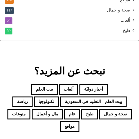
138
ح
صحة و جمال
117
د
ألعاب
54
طبخ
50
تبحث عن المزيد؟
أخبار دوليّة
ألعاب
بيت العلم
بيت العلم - التعليم فى السعودية
تكنولوجيا
رياضة
صحة و جمال
طبخ
عام
مال و أعمال
منوعات
مواقع