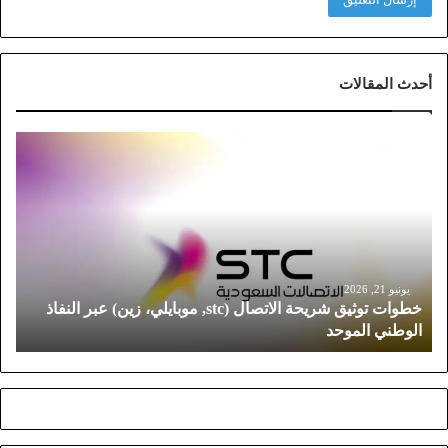
أحدث المقالات
خ
ط
و
ا
ت
ت
و
ث
يونيو 21, 2026
خطوات توثيق شريحة الاتصال (stc, موبايلي، زين) عبر النفاذ
ي
الوطني الموحد
ق
ش
ر
ي
ح
ة