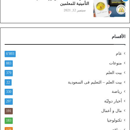
ي
التأمينية للمعلمين
ن
سبتمبر 12, 2021
)
ع
ب
ر
الأقسام
ا
ل
ن
عام
6٬893
ف
ا
منوعات
883
ذ
بيت العلم
379
ا
ل
بيت العلم – التعليم فى السعودية
22
و
رياضة
ط
330
ن
أخبار دوليّة
297
ي
ا
مال و أعمال
191
ل
تكنولوجيا
183
م
و
مواقع