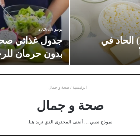
يونيو 19, 2026
أعراض نقص فيتامين دال (D) الحاد في
جدول غذائي صحي
بدون حرمان للرج
الرئيسية
/
صحة و جمال
صحة و جمال
نموذج نصي … أضف المحتوى الذي تريد هنا.