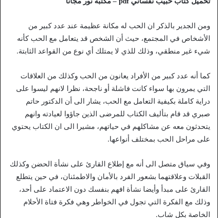
تحميل كتاب حبيب نفساني pdf – مكتبة نور مجانا
ومن الجدير بالذكر ان الحب له مكانة عظيمة عند عدد كبير من
الأشخاص في المجتمع، حيث أن الشخص قد يتعامل مع الحب كأنه
شيء غير منطقي، وذلك للذي لا يمتلك أي نوع من القواعد الثابتة.
كما أنه عدد كبير من الأفراد يعانون من الحب وكذلك من العلاقات
التي يمرون بها سواء كانت فاشلة أو ناجحة، نظرا لانهم ليسوا على
دراية كاملة بكيفية التعامل مع الحب، يشار الى أن الدكتور حاتم
صبري قد قام بتأليف الكتاب للمرضى الذين جاؤوا لعيادته وانهم
يتحدثون معه عن مشاكلهم في حياتهم، مشيرا الى ان الكتاب يحتوي
على مراحل الحب بمختلف أنواعها.
وفي سياق متصل الى أنه مع إطلاع القارئ على نشأة الحضن وكذلك
القبلات وعلاقتهما بشعور الفرد بالأمان والاطمئنان، في حين يتطلع
القارئ على مبدأ وأيضا نشأة افهم بنفسك دون الاعتماد على أحد،
وذلك مع الفكرة التي تجول في الخواطر وهي فكرة فتاة الأحلام
الخاصة بكل شاب.