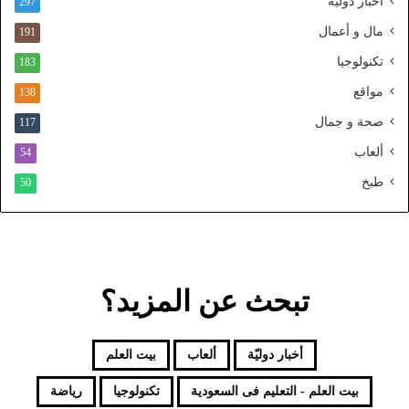
أخبار دوليّة
297
ي
ا
مال و أعمال
191
ل
تكنولوجيا
183
م
و
مواقع
138
ح
صحة و جمال
117
د
ألعاب
54
طبخ
50
تبحث عن المزيد؟
أخبار دوليّة
ألعاب
بيت العلم
بيت العلم - التعليم فى السعودية
تكنولوجيا
رياضة