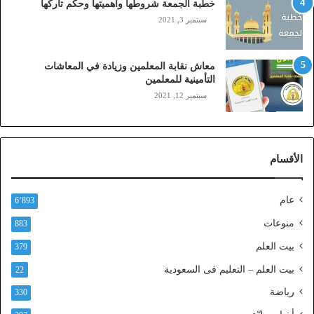
خطبة الجمعة شروطها وأهميتها وحكم تاركها
ل
سبتمبر 3, 2021
ي
،
ز
معاش نقابة المعلمين وزيادة في المعاشات
ي
التأمينية للمعلمين
ن
سبتمبر 12, 2021
)
ع
ب
ر
الأقسام
ا
ل
ن
عام
6٬893
ف
ا
منوعات
883
ذ
بيت العلم
379
ا
ل
بيت العلم – التعليم فى السعودية
22
و
رياضة
ط
330
ن