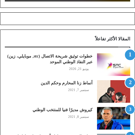
ش
ر
ي
ح
ة
ا
المقالا الأكثر تفاعلاً
ل
ا
ت
خطوات توثيق شريحة الاتصال (stc, موبايلي، زين)
ص
عبر النفاذ الوطني الموحد
ا
يونيو 21, 2026
ل
(
أنماط زنا المحارم وحكم الدين
s
t
سبتمبر 7, 2021
c
,
م
كيروش مديرًا فنيا للمنتخب الوطني
و
سبتمبر 8, 2021
ب
ا
ي