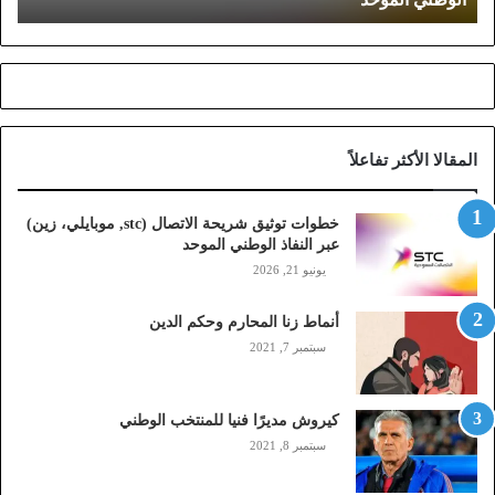
ق
ش
ر
ي
ح
ة
ا
المقالا الأكثر تفاعلاً
ل
ا
ت
خطوات توثيق شريحة الاتصال (stc, موبايلي، زين)
ص
عبر النفاذ الوطني الموحد
ا
يونيو 21, 2026
ل
(
أنماط زنا المحارم وحكم الدين
s
t
سبتمبر 7, 2021
c
,
م
كيروش مديرًا فنيا للمنتخب الوطني
و
سبتمبر 8, 2021
ب
ا