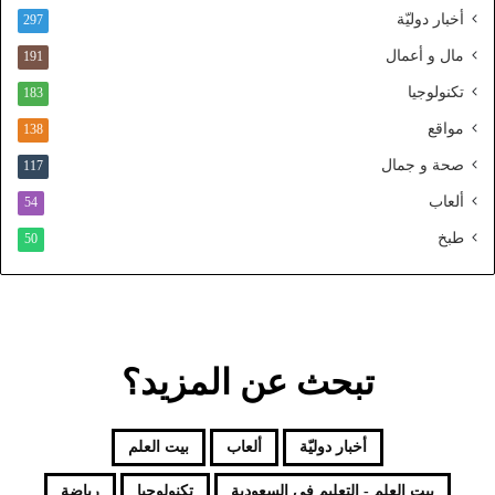
ن
أخبار دوليّة
297
ي
ا
مال و أعمال
191
ل
تكنولوجيا
183
م
و
مواقع
138
ح
صحة و جمال
117
د
ألعاب
54
طبخ
50
تبحث عن المزيد؟
أخبار دوليّة
ألعاب
بيت العلم
بيت العلم - التعليم فى السعودية
تكنولوجيا
رياضة