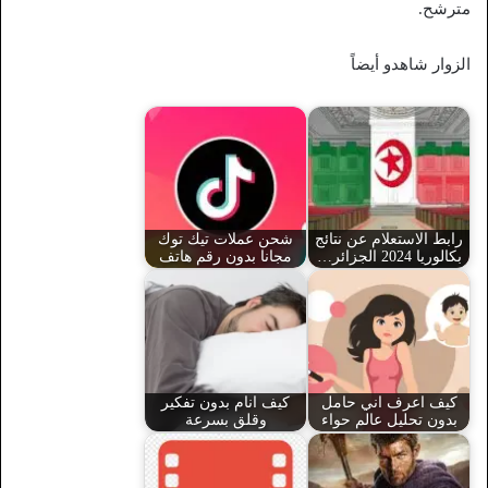
مترشح.
الزوار شاهدو أيضاً
رابط الاستعلام عن نتائج
شحن عملات تيك توك
بكالوريا 2024 الجزائر…
مجانا بدون رقم هاتف
كيف اعرف اني حامل
كيف انام بدون تفكير
بدون تحليل عالم حواء
وقلق بسرعة