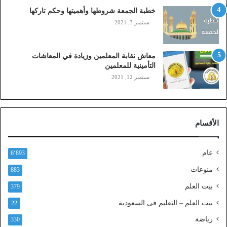
ي
خطبة الجمعة شروطها وأهميتها وحكم تاركها
ل
سبتمبر 3, 2021
ي
،
ز
معاش نقابة المعلمين وزيادة في المعاشات
ي
التأمينية للمعلمين
ن
سبتمبر 12, 2021
)
ع
ب
ر
الأقسام
ا
ل
ن
عام
6٬893
ف
ا
منوعات
883
ذ
بيت العلم
379
ا
ل
بيت العلم – التعليم فى السعودية
22
و
رياضة
ط
330