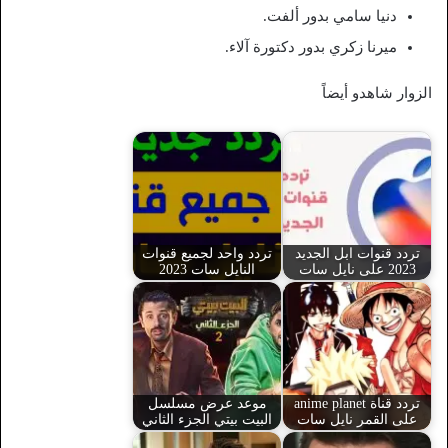
دنيا سامي بدور ألفت.
ميرنا زكري بدور دكتورة آلاء.
الزوار شاهدو أيضاً
تردد قنوات ابل الجديد
تردد واحد لجميع قنوات
2023 على نايل سات
النايل سات 2023
تردد قناة anime planet
موعد عرض مسلسل
على القمر نايل سات
البيت بيتي الجزء الثاني