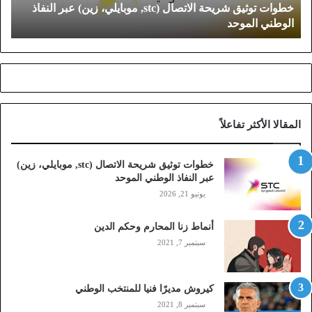
خطوات توثيق شريحة الاتصال (stc, موبايلي، زين) عبر النفاذ
ي
الوطني الموحد
ق
ش
ر
ي
ح
ة
ا
المقالا الأكثر تفاعلاً
ل
ا
ت
خطوات توثيق شريحة الاتصال (stc, موبايلي، زين)
ص
عبر النفاذ الوطني الموحد
ا
يونيو 21, 2026
ل
(
أنماط زنا المحارم وحكم الدين
s
t
سبتمبر 7, 2021
c
,
م
كيروش مديرًا فنيا للمنتخب الوطني
و
سبتمبر 8, 2021