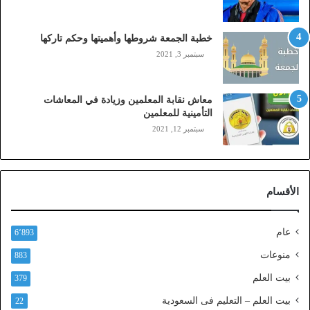
ب
ا
ي
خطبة الجمعة شروطها وأهميتها وحكم تاركها
ل
سبتمبر 3, 2021
ي
،
ز
معاش نقابة المعلمين وزيادة في المعاشات
ي
التأمينية للمعلمين
ن
سبتمبر 12, 2021
)
ع
ب
ر
الأقسام
ا
ل
ن
عام
6٬893
ف
ا
منوعات
883
ذ
بيت العلم
379
ا
ل
بيت العلم – التعليم فى السعودية
22
و