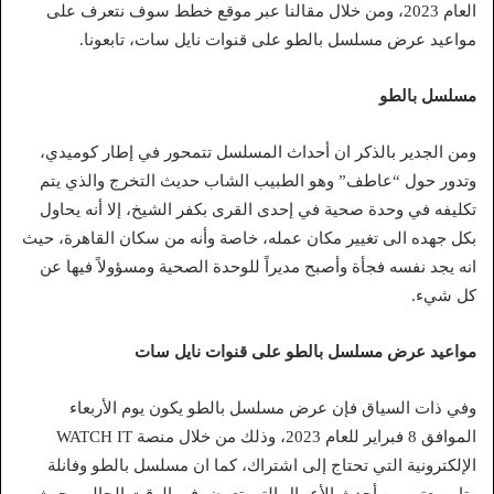
العام 2023، ومن خلال مقالنا عبر موقع خطط سوف نتعرف على
مواعيد عرض مسلسل بالطو على قنوات نايل سات، تابعونا.
مسلسل بالطو
ومن الجدير بالذكر ان أحداث المسلسل تتمحور في إطار كوميدي،
وتدور حول “عاطف” وهو الطبيب الشاب حديث التخرج والذي يتم
تكليفه في وحدة صحية في إحدى القرى بكفر الشيخ، إلا أنه يحاول
بكل جهده الى تغيير مكان عمله، خاصة وأنه من سكان القاهرة، حيث
انه يجد نفسه فجأة وأصبح مديراً للوحدة الصحية ومسؤولاً فيها عن
كل شيء.
مواعيد عرض مسلسل بالطو على قنوات نايل سات
وفي ذات السياق فإن عرض مسلسل بالطو يكون يوم الأربعاء
الموافق 8 فبراير للعام 2023، وذلك من خلال منصة WATCH IT
الإلكترونية التي تحتاج إلى اشتراك، كما ان مسلسل بالطو وفانلة
وتاب يعتبر من أحدث الأعمال التي تعرض في الوقت الحالي، حيث