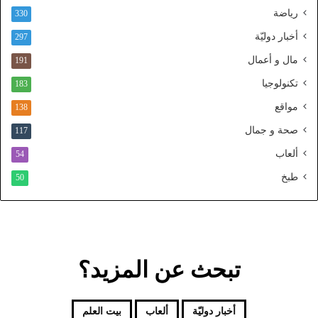
رياضة
ط
330
ن
أخبار دوليّة
297
ي
ا
مال و أعمال
191
ل
تكنولوجيا
183
م
و
مواقع
138
ح
صحة و جمال
117
د
ألعاب
54
طبخ
50
تبحث عن المزيد؟
أخبار دوليّة
ألعاب
بيت العلم