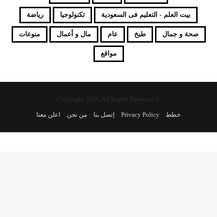
بيت العلم - التعليم فى السعودية
تكنولوجيا
رياضة
صحة و جمال
طبخ
عام
مال و أعمال
منوعات
مواقع
© Copyright 2026, All Rights Reserved
خطط
Privacy Policy
إتصل بنا
من نحن
اعلن معنا