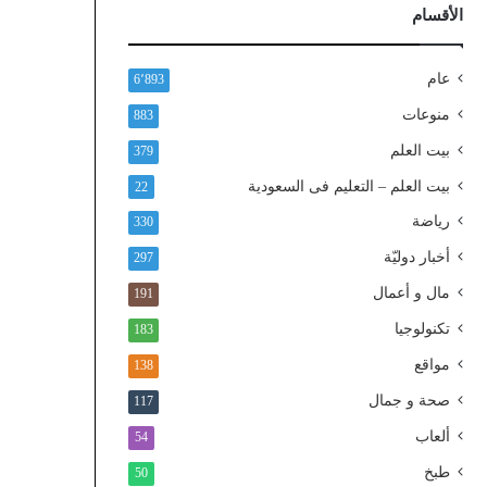
ذ
الأقسام
ا
ل
و
عام
6٬893
ط
منوعات
883
ن
ي
بيت العلم
379
ا
بيت العلم – التعليم فى السعودية
22
ل
م
رياضة
330
و
أخبار دوليّة
297
ح
د
مال و أعمال
191
تكنولوجيا
183
مواقع
138
صحة و جمال
117
ألعاب
54
طبخ
50