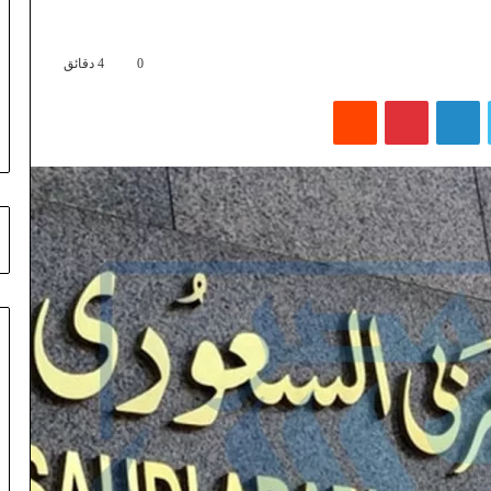
0
4 دقائق
تويتر
لينكدإن
بينتيريست
‏Reddit