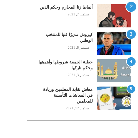
,
أنماط زنا المحارم وحكم الدين
م
سبتمبر 7, 2021
و
ب
ا
كيروش مديرًا فنيا للمنتخب
ي
الوطني
ل
سبتمبر 8, 2021
ي
،
خطبة الجمعة شروطها وأهميتها
ز
وحكم تاركها
ي
سبتمبر 3, 2021
ن
)
ع
معاش نقابة المعلمين وزيادة
ب
في المعاشات التأمينية
للمعلمين
ر
ا
سبتمبر 12, 2021
ل
ن
ف
ا