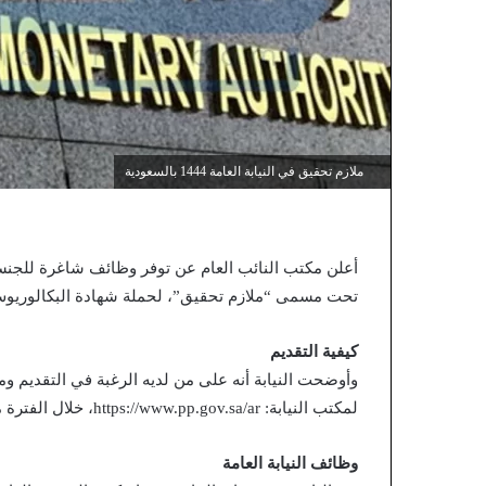
ملازم تحقيق في النيابة العامة 1444 بالسعودية
أعلن مكتب النائب العام عن توفر وظائف شاغرة للجنسين
تحت مسمى “ملازم تحقيق”، لحملة شهادة البكالوريو
كيفية التقديم
وأوضحت النيابة أنه على من لديه الرغبة في التقديم و
لمكتب النيابة: https://www.pp.gov.sa/ar، خلال الفترة ما بين 10/8/1444هـ حتى 15 / 8 / 1444هـ.
وظائف النيابة العامة