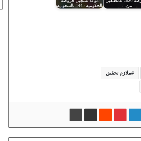
الشرطة 2026 للمطبقين
موعد تسجيل الروضة
من…
الحكومية 1445 بالسعودية
ملازم تحقيق
لينكدإن
بينتيريست
‏Reddit
مشاركة عبر البريد
طباعة