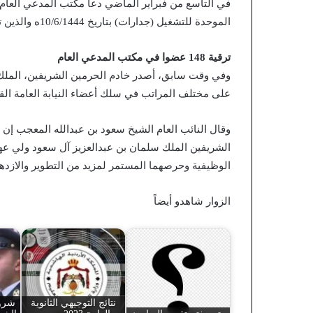
في التاسع من فبراير الماضي دعا مكتب المدعي العام
الموحدة للتشغيل (جدارات) بتاريخ 10/6/1444ه والذين ترد أرقامهم التعريفية أدناه لإجراء المقابلات الشخصية.
ترقية 148 عضوا في مكتب المدعي العام
على مختلف المراتب في سلك أعضاء النيابة العامة الق
وقال النائب العام الشيخ سعود بن عبدالله المعجب إن 
الشريفين الملك سلمان بن عبدالعزيز آل سعود ولي 
الوظيفية وحرصهما المستمر لمزيد من التطوير والازدهار 
الزوار شاهدو أيضاً
نتائج التوجيهي الثانوية
شروط