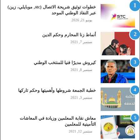
ت
خطوات توثيق شريحة الاتصال (stc, موبايلي، زين)
ص
عبر النفاذ الوطني الموحد
ا
يونيو 21, 2026
ل
(
أنماط زنا المحارم وحكم الدين
s
t
سبتمبر 7, 2021
c
,
م
كيروش مديرًا فنيا للمنتخب الوطني
و
سبتمبر 8, 2021
ب
ا
ي
خطبة الجمعة شروطها وأهميتها وحكم تاركها
ل
سبتمبر 3, 2021
ي
،
ز
معاش نقابة المعلمين وزيادة في المعاشات
ي
التأمينية للمعلمين
ن
سبتمبر 12, 2021
)