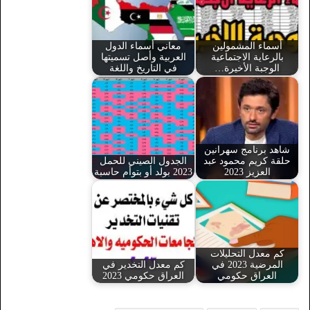
أسماء المشمولين
معاني أسماء الدول
بالرعاية الاجتماعية
العربية وأصل تسميتها
الوجبة الأخيرة…
في التاريخ واللغة
شاهد برنامج سهرانين
حلقة كريم محمود عبد
الجدول الصيني للحمل
العزيز 2023
2023 بولد أو بتوأم حاسبة
كم معدل التحليلات
المرضية 2023 في
كم معدل التخدير في
العراق حكومي
العراق حكومي 2023