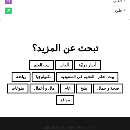
ألعاب
54
طبخ
50
تبحث عن المزيد؟
أخبار دوليّة
ألعاب
بيت العلم
بيت العلم - التعليم فى السعودية
تكنولوجيا
رياضة
صحة و جمال
طبخ
عام
مال و أعمال
منوعات
مواقع
© Copyright 2026, All Rights Reserved