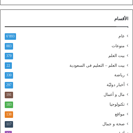
ع
ب
ر
الأقسام
ا
ل
ن
عام
6٬893
ف
ا
منوعات
883
ذ
بيت العلم
379
ا
ل
بيت العلم – التعليم فى السعودية
22
و
رياضة
ط
330
ن
أخبار دوليّة
297
ي
ا
مال و أعمال
191
ل
تكنولوجيا
183
م
و
مواقع
138
ح
صحة و جمال
117
د