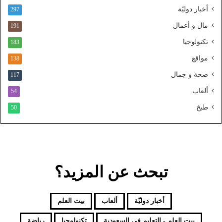
ن
أخبار دوليّة
297
ي
ا
مال و أعمال
191
ل
تكنولوجيا
183
م
و
مواقع
138
ح
صحة و جمال
117
د
ألعاب
54
طبخ
50
تبحث عن المزيد؟
أخبار دوليّة
ألعاب
بيت العلم
بيت العلم - التعليم فى السعودية
تكنولوجيا
رياضة