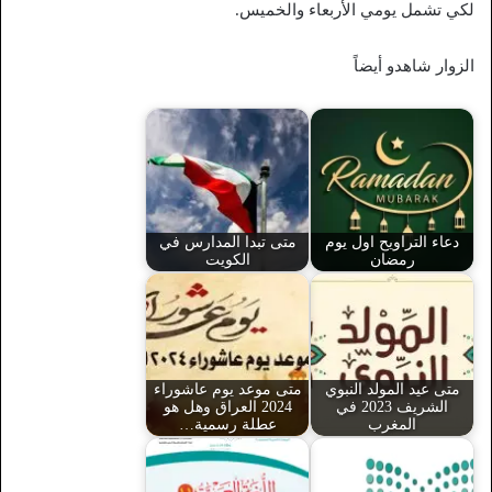
لكي تشمل يومي الأربعاء والخميس.
الزوار شاهدو أيضاً
دعاء التراويح اول يوم
متى تبدا المدارس في
رمضان
الكويت
متى عيد المولد النبوي
متى موعد يوم عاشوراء
الشريف 2023 في
2024 العراق وهل هو
المغرب
عطلة رسمية…