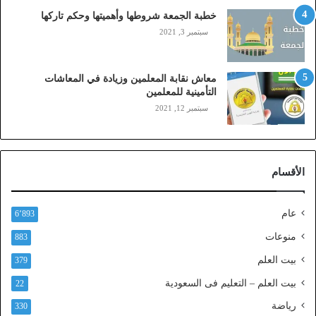
ي
خطبة الجمعة شروطها وأهميتها وحكم تاركها
ل
سبتمبر 3, 2021
ي
،
ز
معاش نقابة المعلمين وزيادة في المعاشات
ي
التأمينية للمعلمين
ن
سبتمبر 12, 2021
)
ع
ب
ر
الأقسام
ا
ل
ن
عام
6٬893
ف
ا
منوعات
883
ذ
بيت العلم
379
ا
ل
بيت العلم – التعليم فى السعودية
22
و
رياضة
ط
330