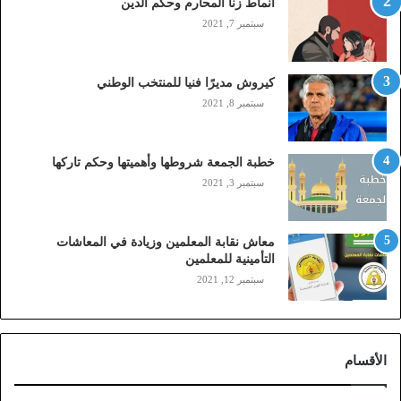
أنماط زنا المحارم وحكم الدين
s
t
سبتمبر 7, 2021
c
,
م
كيروش مديرًا فنيا للمنتخب الوطني
و
سبتمبر 8, 2021
ب
ا
ي
خطبة الجمعة شروطها وأهميتها وحكم تاركها
ل
سبتمبر 3, 2021
ي
،
ز
معاش نقابة المعلمين وزيادة في المعاشات
ي
التأمينية للمعلمين
ن
سبتمبر 12, 2021
)
ع
ب
ر
الأقسام
ا
ل
ن