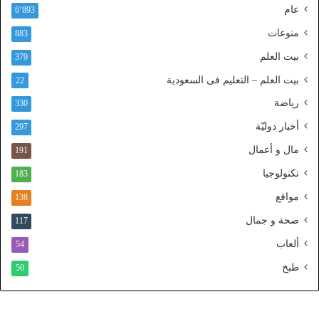
عام
6٬893
ف
ا
منوعات
883
ذ
بيت العلم
379
ا
ل
بيت العلم – التعليم فى السعودية
22
و
رياضة
ط
330
ن
أخبار دوليّة
297
ي
ا
مال و أعمال
191
ل
تكنولوجيا
183
م
و
مواقع
138
ح
صحة و جمال
117
د
ألعاب
54
طبخ
50