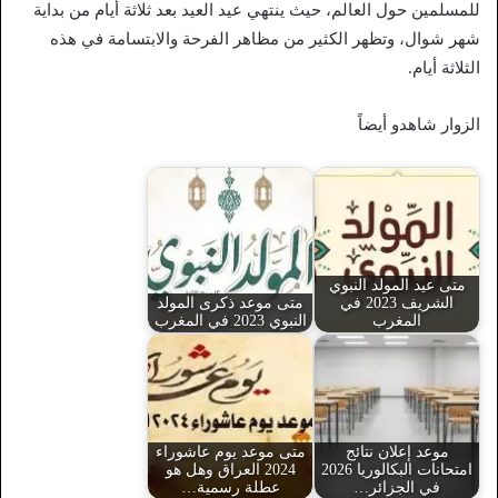
للمسلمين حول العالم، حيث ينتهي عيد العيد بعد ثلاثة أيام من بداية
شهر شوال، وتظهر الكثير من مظاهر الفرحة والابتسامة في هذه
الثلاثة أيام.
الزوار شاهدو أيضاً
متى عيد المولد النبوي
الشريف 2023 في
متى موعد ذكرى المولد
المغرب
النبوي 2023 في المغرب
موعد إعلان نتائج
متى موعد يوم عاشوراء
امتحانات البكالوريا 2026
2024 العراق وهل هو
في الجزائر…
عطلة رسمية…