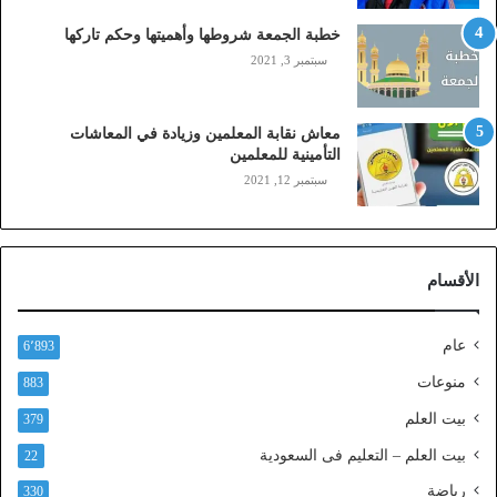
ا
ي
خطبة الجمعة شروطها وأهميتها وحكم تاركها
ل
سبتمبر 3, 2021
ي
،
ز
معاش نقابة المعلمين وزيادة في المعاشات
ي
التأمينية للمعلمين
ن
سبتمبر 12, 2021
)
ع
ب
ر
الأقسام
ا
ل
ن
عام
6٬893
ف
ا
منوعات
883
ذ
بيت العلم
379
ا
ل
بيت العلم – التعليم فى السعودية
22
و
رياضة
ط
330