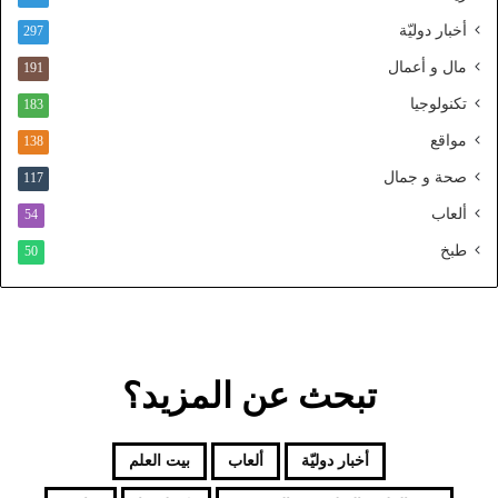
ن
أخبار دوليّة
297
ي
ا
مال و أعمال
191
ل
تكنولوجيا
183
م
و
مواقع
138
ح
صحة و جمال
117
د
ألعاب
54
طبخ
50
تبحث عن المزيد؟
أخبار دوليّة
ألعاب
بيت العلم