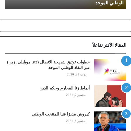
الوطني الموحد
ق
ش
ر
ي
ح
ة
ا
المقالا الأكثر تفاعلاً
ل
ا
ت
خطوات توثيق شريحة الاتصال (stc, موبايلي، زين)
ص
عبر النفاذ الوطني الموحد
ا
يونيو 21, 2026
ل
(
أنماط زنا المحارم وحكم الدين
s
t
سبتمبر 7, 2021
c
,
م
كيروش مديرًا فنيا للمنتخب الوطني
و
سبتمبر 8, 2021
ب