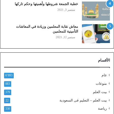
ي
خطبة الجمعة شروطها وأهميتها وحكم تاركها
ل
سبتمبر 3, 2021
ي
،
ز
معاش نقابة المعلمين وزيادة في المعاشات
ي
التأمينية للمعلمين
ن
سبتمبر 12, 2021
)
ع
ب
ر
الأقسام
ا
ل
ن
عام
6٬893
ف
ا
منوعات
883
ذ
بيت العلم
379
ا
ل
بيت العلم – التعليم فى السعودية
22
و
رياضة
ط
330