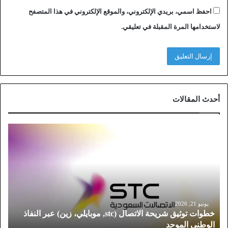
احفظ اسمي، بريدي الإلكتروني، والموقع الإلكتروني في هذا المتصفح
لاستخدامها المرة المقبلة في تعليقي.
أحدث المقالات
خ
ط
و
ا
ت
ت
و
ث
يونيو 21, 2026
خطوات توثيق شريحة الاتصال (stc, موبايلي، زين) عبر النفاذ
ي
الوطني الموحد
ق