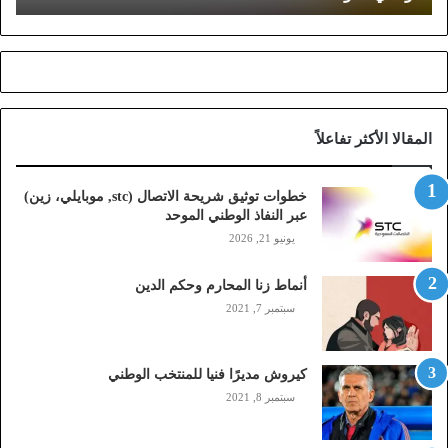
ش
ر
ي
ح
ة
ا
المقالا الأكثر تفاعلاً
ل
ا
ت
خطوات توثيق شريحة الاتصال (stc, موبايلي، زين)
ص
عبر النفاذ الوطني الموحد
ا
يونيو 21, 2026
ل
(
أنماط زنا المحارم وحكم الدين
s
t
سبتمبر 7, 2021
c
,
م
كيروش مديرًا فنيا للمنتخب الوطني
و
سبتمبر 8, 2021
ب
ا