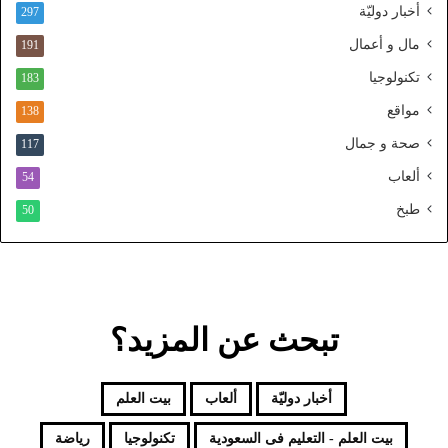
ن
أخبار دوليّة
297
ي
ا
مال و أعمال
191
ل
تكنولوجيا
183
م
و
مواقع
138
ح
صحة و جمال
117
د
ألعاب
54
طبخ
50
تبحث عن المزيد؟
أخبار دوليّة
ألعاب
بيت العلم
بيت العلم - التعليم فى السعودية
تكنولوجيا
رياضة