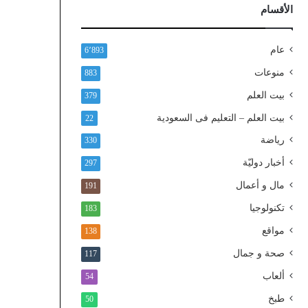
ذ
الأقسام
ا
ل
و
عام
6٬893
ط
منوعات
883
ن
ي
بيت العلم
379
ا
بيت العلم – التعليم فى السعودية
22
ل
م
رياضة
330
و
أخبار دوليّة
297
ح
د
مال و أعمال
191
تكنولوجيا
183
مواقع
138
صحة و جمال
117
ألعاب
54
طبخ
50