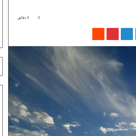
0
4 دقائق
تويتر
لينكدإن
بينتيريست
‏Reddit