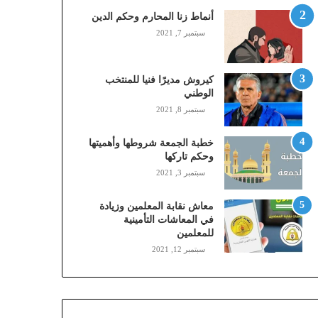
,
أنماط زنا المحارم وحكم الدين
م
سبتمبر 7, 2021
و
ب
ا
كيروش مديرًا فنيا للمنتخب
ي
الوطني
ل
سبتمبر 8, 2021
ي
،
خطبة الجمعة شروطها وأهميتها
ز
وحكم تاركها
ي
سبتمبر 3, 2021
ن
)
ع
معاش نقابة المعلمين وزيادة
ب
في المعاشات التأمينية
للمعلمين
ر
ا
سبتمبر 12, 2021
ل
ن
ف
ا