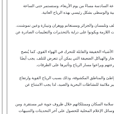
عة السادسة مساءً من يوم الأربعاء، وستستمر حتى الساعة
بية والوسطى بشكل رئيسي بهذه الرياح العاتية.
لف وتلمسان والجزائر ومستغانم ووهران وتيبازة وعين تموشنت.
 اللازمة ويكونوا على دراية بالتحذيرات والتعليمات الصادرة عن
أشياء الخفيفة والقابلة للتحرك في الهواء القوي. كما يُنصح
ر والهياكل الضعيفة التي يمكن أن تتعرض للتلف. يجب أيضًا
عتهم ويراعوا مسار الرياح وتأثيرها على الطرقات.
اطئ والمناطق المكشوفة، وذلك بسبب الرياح القوية وارتفاع
غير ملائمة للنشاطات البحرية والصيد، لذا يجب الامتناع عن
ى سلامة السكان وممتلكاتهم خلال ظروف جوية غير مستقرة. ومن
وسائل الإعلام المحلية للحصول على آخر التحديثات والتنبيهات