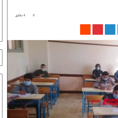
0
4 دقائق
تويتر
لينكدإن
بينتيريست
‏Reddit