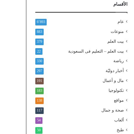
ذ
الأقسام
ا
ل
و
عام
6٬893
ط
منوعات
883
ن
ي
بيت العلم
379
ا
بيت العلم – التعليم فى السعودية
22
ل
م
رياضة
330
و
أخبار دوليّة
297
ح
د
مال و أعمال
191
تكنولوجيا
183
مواقع
138
صحة و جمال
117
ألعاب
54
طبخ
50