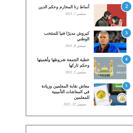
,
أنماط زنا المحارم وحكم الدين
م
سبتمبر 7, 2021
و
ب
ا
كيروش مديرًا فنيا للمنتخب
ي
الوطني
ل
سبتمبر 8, 2021
ي
،
خطبة الجمعة شروطها وأهميتها
ز
وحكم تاركها
ي
سبتمبر 3, 2021
ن
)
ع
معاش نقابة المعلمين وزيادة
ب
في المعاشات التأمينية
للمعلمين
ر
ا
سبتمبر 12, 2021
ل
ن
ف
ا