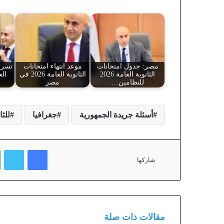
مصر: جدول امتحانات
موعد انتهاء امتحانات
تسريب
الثانوية العامة 2026
الثانوية العامة 2026 في
للنظامين…
مصر
أسئلة جريدة الجمهورية
جغرافيا
للثان
فيسبوك
تويتر
شاركها
مقالات ذات صلة