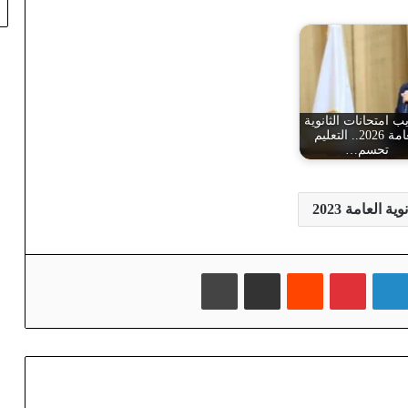
 امتحانات الثانوية
العامة 2026.. التعليم
تحسم…
وية العامة 2023
لينكدإن
بينتيريست
‏Reddit
مشاركة عبر البريد
طباعة