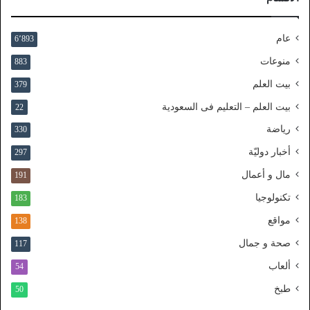
ل
ن
عام
6٬893
ف
ا
منوعات
883
ذ
بيت العلم
379
ا
ل
بيت العلم – التعليم فى السعودية
22
و
رياضة
ط
330
ن
أخبار دوليّة
297
ي
ا
مال و أعمال
191
ل
تكنولوجيا
183
م
و
مواقع
138
ح
صحة و جمال
117
د
ألعاب
54
طبخ
50