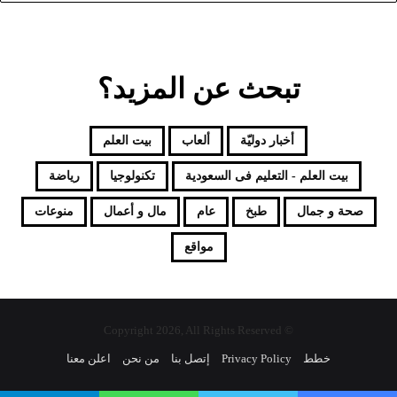
تبحث عن المزيد؟
أخبار دوليّة
ألعاب
بيت العلم
بيت العلم - التعليم فى السعودية
تكنولوجيا
رياضة
صحة و جمال
طبخ
عام
مال و أعمال
منوعات
مواقع
© Copyright 2026, All Rights Reserved
خطط
Privacy Policy
إتصل بنا
من نحن
اعلن معنا