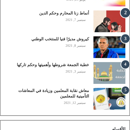
ل
(
أنماط زنا المحارم وحكم الدين
s
t
سبتمبر 7, 2021
c
,
م
كيروش مديرًا فنيا للمنتخب الوطني
و
سبتمبر 8, 2021
ب
ا
ي
خطبة الجمعة شروطها وأهميتها وحكم تاركها
ل
سبتمبر 3, 2021
ي
،
ز
معاش نقابة المعلمين وزيادة في المعاشات
ي
التأمينية للمعلمين
ن
سبتمبر 12, 2021
)
ع
ب
ر
الأقسام
ا