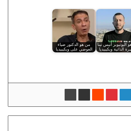
 اليوتيوبر أنيس تينا
من هو الدكتور ضياء
رة الذاتية ويكيبيديا
العوضي على ويكيبيديا
لينكدإن
بينتيريست
‏Reddit
مشاركة عبر البريد
طباعة