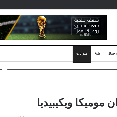
 جمال
طبخ
منوعات
 موميكا ويكيبيديا