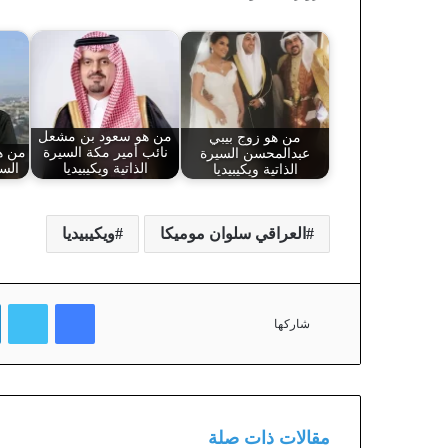
من هو زوج بيبي
من هو سعود بن مشعل
عبدالمحسن السيرة
نائب أمير مكة السيرة
من هو
الذاتية ويكيبيديا
الذاتية ويكيبيديا
السي
العراقي سلوان موميكا
ويكيبيديا
فيسبوك
تويتر
شاركها
مقالات ذات صلة