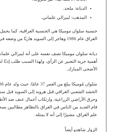
الديانة: ملحد.
المذهب: ليبرالي علماني.
جنسية سلوان موميكا هي الجنسية العراقية، كما يحمل 
العراق عام 1986 وهاجر إلى السويد هاربًا من وضعه في العراق قبل عدة سنوات.
ديانة سلوان موميكا تصف نفسه على أنه ليبرالي علماني
أهمية حرية التعبير عن الرأي، ولهذا السبب طلب إذنً
الأضحى المبارك.
الحشد الشعبي العراقي قبل هروبه إلى السويد قبل سنو
وحرق الأراضي الزراعية، وارتكاب أعمال عنف ضد الأط
قام العديد من الناس في العراق بالتظاهر مطالبين بسحب
علم العراق، مشيرًا إلى أنه لا يمثله.
الزوار شاهدو أيضاً