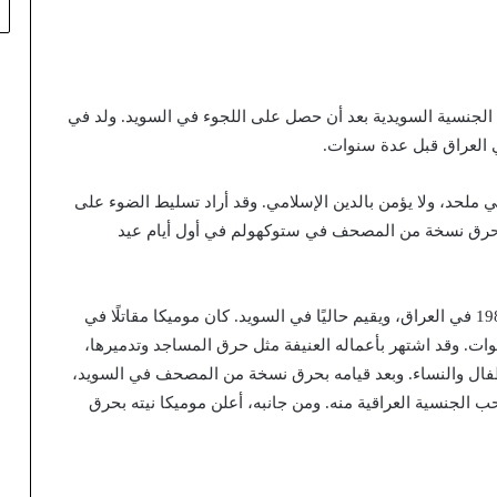
الجنسية السويدية بعد أن حصل على اللجوء في السويد. ولد في
 ملحد، ولا يؤمن بالدين الإسلامي. وقد أراد تسليط الضوء على
ا لحرق نسخة من المصحف في ستوكهولم في أول أيام عيد
سَلوان مُوميكا يبلغ من العمر 37 عامًا، حيث ولد عام 1986 في العراق، ويقيم حاليًا في السويد. كان موميكا مقاتلًا في
ات. وقد اشتهر بأعماله العنيفة مثل حرق المساجد وتدميرها،
فال والنساء. وبعد قيامه بحرق نسخة من المصحف في السويد،
 الجنسية العراقية منه. ومن جانبه، أعلن موميكا نيته بحرق