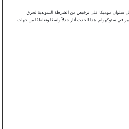
 من أيام عيد الأضحى المبارك لعام 2023، حصل سلوان موميكا على ترخيص من الشرطة السويدية لحرق
 في ستوكهولم. هذا الحدث أثار جدلاً واسعًا وتعاطفًا من جهات