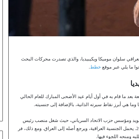
عراقي سلوان موميكا ويكيبيديا، والذي تصدرت محركات البحث
وا ما يلي عبر موقع
خطط
.
يا
د ما قام به في أول أيام عيد الأضحى المبارك للعام الحالي
سويد ومؤسس حزب الاتحاد السرياني، حيث شغل منصب رئيس
الحزب لمدة أربع سنوات منذ عام 2014 وحتى عام 2018. يحمل الجنسية العراقية، ويرجع أصله إلى العراق. ومع ذلك، فر
به ومنحه اللجوء فيها.