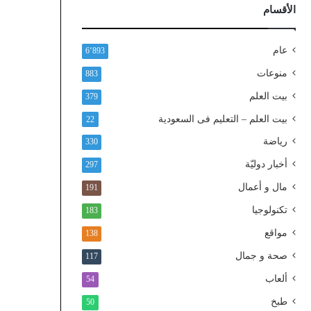
ذ
الأقسام
ا
ل
و
عام
6٬893
ط
منوعات
883
ن
ي
بيت العلم
379
ا
بيت العلم – التعليم فى السعودية
22
ل
م
رياضة
330
و
أخبار دوليّة
297
ح
د
مال و أعمال
191
تكنولوجيا
183
مواقع
138
صحة و جمال
117
ألعاب
54
طبخ
50