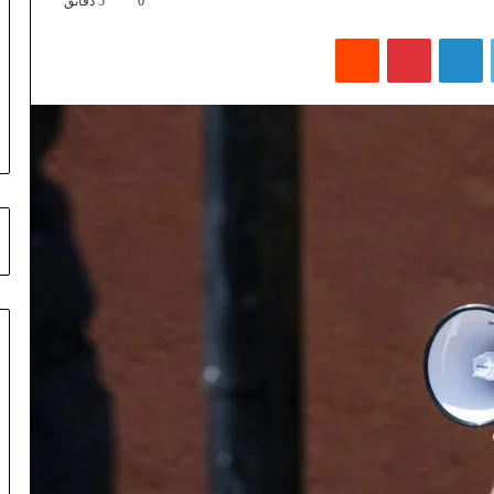
0
5 دقائق
تويتر
لينكدإن
بينتيريست
‏Reddit