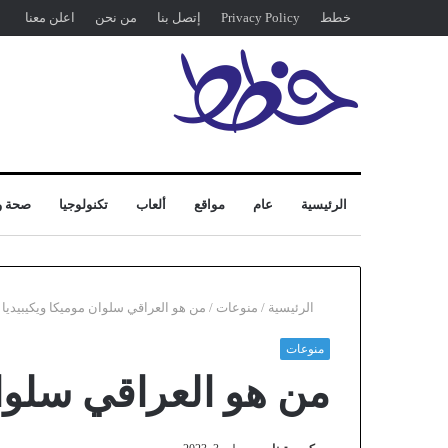
خطط
Privacy Policy
إتصل بنا
من نحن
اعلن معنا
الرئيسية
عام
مواقع
ألعاب
تكنولوجيا
صحة و
الرئيسية
/
منوعات
/
من هو العراقي سلوان موميكا ويكيبيديا
منوعات
من هو العراقي سلوان