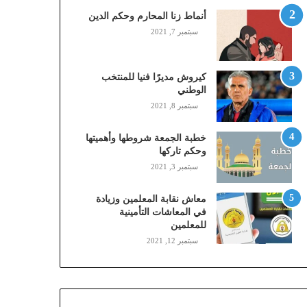
,
أنماط زنا المحارم وحكم الدين
م
سبتمبر 7, 2021
و
ب
ا
كيروش مديرًا فنيا للمنتخب
ي
الوطني
ل
سبتمبر 8, 2021
ي
،
خطبة الجمعة شروطها وأهميتها
ز
وحكم تاركها
ي
سبتمبر 3, 2021
ن
)
ع
معاش نقابة المعلمين وزيادة
ب
في المعاشات التأمينية
للمعلمين
ر
ا
سبتمبر 12, 2021
ل
ن
ف
ا