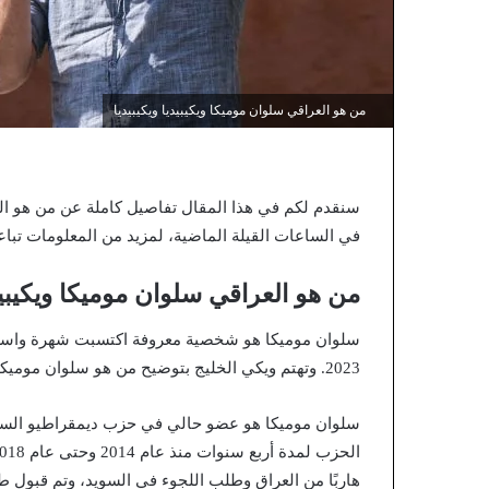
من هو العراقي سلوان موميكا ويكيبيديا ويكيبيديا
سنقدم لكم في هذا المقال تفاصيل كاملة عن من هو ال
في الساعات القيلة الماضية، لمزيد من المعلومات تباع
من هو العراقي سلوان موميكا ويكيبيد
سلوان موميكا هو شخصية معروفة اكتسبت شهرة واسعة بع
2023. وتهتم ويكي الخليج بتوضيح من هو سلوان موميكا وما هي أبرز نقاط سيرته الذاتية، بالإضافة إلى جنسيته.
سلوان موميكا هو عضو حالي في حزب ديمقراطيو ال
هاربًا من العراق وطلب اللجوء في السويد، وتم قبول طل