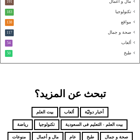
ا
مال و أعمال
191
ل
تكنولوجيا
183
م
و
مواقع
138
ح
صحة و جمال
117
د
ألعاب
54
طبخ
50
تبحث عن المزيد؟
أخبار دوليّة
ألعاب
بيت العلم
بيت العلم - التعليم فى السعودية
تكنولوجيا
رياضة
صحة و جمال
طبخ
عام
مال و أعمال
منوعات