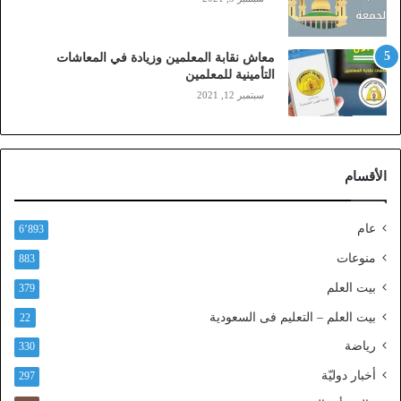
ي
،
ز
معاش نقابة المعلمين وزيادة في المعاشات
ي
التأمينية للمعلمين
ن
سبتمبر 12, 2021
)
ع
ب
ر
الأقسام
ا
ل
ن
عام
6٬893
ف
ا
منوعات
883
ذ
بيت العلم
379
ا
ل
بيت العلم – التعليم فى السعودية
22
و
رياضة
ط
330
ن
أخبار دوليّة
297
ي