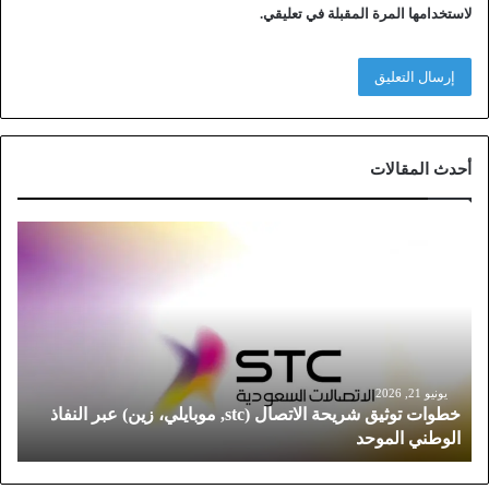
لاستخدامها المرة المقبلة في تعليقي.
أحدث المقالات
خ
ط
و
ا
ت
ت
و
ث
يونيو 21, 2026
خطوات توثيق شريحة الاتصال (stc, موبايلي، زين) عبر النفاذ
ي
الوطني الموحد
ق
ش
ر