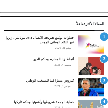
ي
ح
ة
ا
المقالا الأكثر تفاعلاً
ل
ا
ت
خطوات توثيق شريحة الاتصال (stc, موبايلي، زين)
ص
عبر النفاذ الوطني الموحد
ا
يونيو 21, 2026
ل
(
أنماط زنا المحارم وحكم الدين
s
t
سبتمبر 7, 2021
c
,
م
كيروش مديرًا فنيا للمنتخب الوطني
و
سبتمبر 8, 2021
ب
ا
ي
خطبة الجمعة شروطها وأهميتها وحكم تاركها
ل
سبتمبر 3, 2021