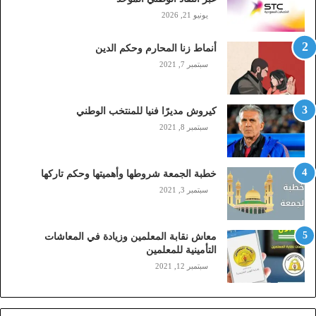
ا
يونيو 21, 2026
ل
(
أنماط زنا المحارم وحكم الدين
s
t
سبتمبر 7, 2021
c
,
م
كيروش مديرًا فنيا للمنتخب الوطني
و
سبتمبر 8, 2021
ب
ا
ي
خطبة الجمعة شروطها وأهميتها وحكم تاركها
ل
سبتمبر 3, 2021
ي
،
ز
معاش نقابة المعلمين وزيادة في المعاشات
ي
التأمينية للمعلمين
ن
سبتمبر 12, 2021
)
ع
ب