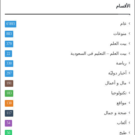
ر
الأقسام
ا
ل
ن
عام
6٬893
ف
ا
منوعات
883
ذ
بيت العلم
379
ا
ل
بيت العلم – التعليم فى السعودية
22
و
رياضة
ط
330
ن
أخبار دوليّة
297
ي
ا
مال و أعمال
191
ل
تكنولوجيا
183
م
و
مواقع
138
ح
صحة و جمال
117
د
ألعاب
54
طبخ
50