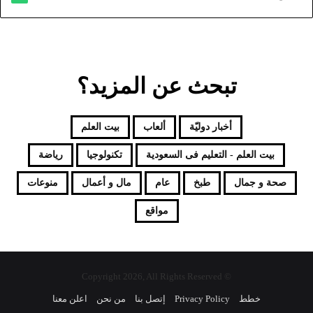
تبحث عن المزيد؟
أخبار دوليّة
ألعاب
بيت العلم
بيت العلم - التعليم فى السعودية
تكنولوجيا
رياضة
صحة و جمال
طبخ
عام
مال و أعمال
منوعات
مواقع
© Copyright 2026, All Rights Reserved
خطط
Privacy Policy
إتصل بنا
من نحن
اعلن معنا