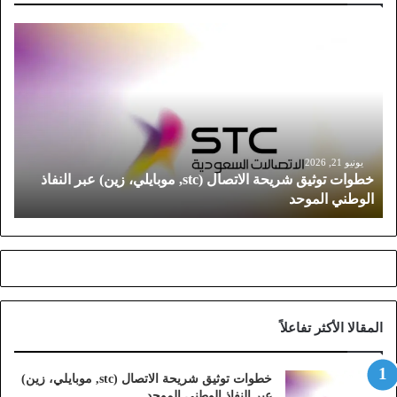
خ
ط
و
ا
ت
ت
و
ث
يونيو 21, 2026
خطوات توثيق شريحة الاتصال (stc, موبايلي، زين) عبر النفاذ
ي
الوطني الموحد
ق
ش
ر
ي
ح
ة
ا
المقالا الأكثر تفاعلاً
ل
ا
ت
خطوات توثيق شريحة الاتصال (stc, موبايلي، زين)
ص
عبر النفاذ الوطني الموحد