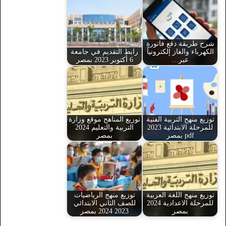
شرح طريقة دفع فاتورة
الكهرباء والغاز إلكترونياً
رابط التقديم في جامعة
عبر…
6 أكتوبر 2023 بمصر
توزيع منهج التربية الفنية
توزيع المناهج موقع وزارة
للمرحلة الابتدائية 2023
التربية والتعليم 2024
pdf بمصر
بمصر
توزيع منهج اللغة العربية
توزيع منهج الرياضيات
للمرحلة الاعدادية 2024
للصف الثاني الابتدائي
بمصر
2023 2024 بمصر