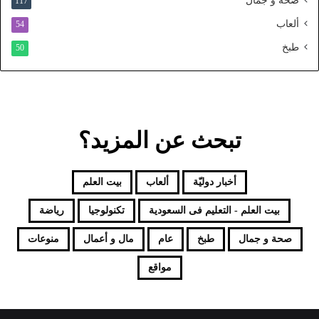
صحة و جمال
117
د
ألعاب
54
طبخ
50
تبحث عن المزيد؟
أخبار دوليّة
ألعاب
بيت العلم
بيت العلم - التعليم فى السعودية
تكنولوجيا
رياضة
صحة و جمال
طبخ
عام
مال و أعمال
منوعات
مواقع