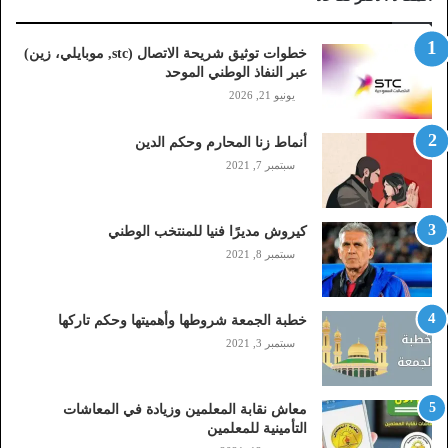
ا
ت
خطوات توثيق شريحة الاتصال (stc, موبايلي، زين)
ص
عبر النفاذ الوطني الموحد
ا
يونيو 21, 2026
ل
(
أنماط زنا المحارم وحكم الدين
s
t
سبتمبر 7, 2021
c
,
م
كيروش مديرًا فنيا للمنتخب الوطني
و
سبتمبر 8, 2021
ب
ا
ي
خطبة الجمعة شروطها وأهميتها وحكم تاركها
ل
سبتمبر 3, 2021
ي
،
ز
معاش نقابة المعلمين وزيادة في المعاشات
ي
التأمينية للمعلمين
ن