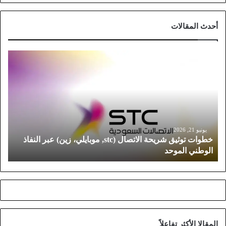
أحدث المقالات
خ
ط
و
ا
ت
ت
و
ث
يونيو 21, 2026
خطوات توثيق شريحة الاتصال (stc, موبايلي، زين) عبر النفاذ
ي
الوطني الموحد
ق
ش
ر
ي
ح
ة
ا
المقالا الأكثر تفاعلاً
ل