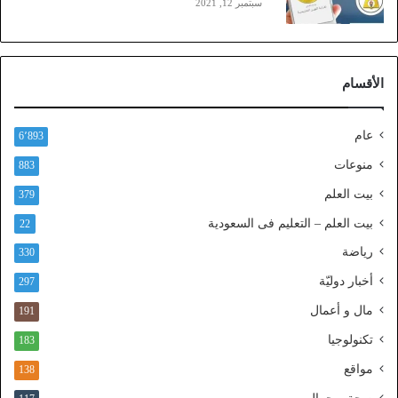
سبتمبر 12, 2021
)
ع
ب
ر
الأقسام
ا
ل
ن
عام
6٬893
ف
ا
منوعات
883
ذ
بيت العلم
379
ا
ل
بيت العلم – التعليم فى السعودية
22
و
رياضة
ط
330
ن
أخبار دوليّة
297
ي
ا
مال و أعمال
191
ل
تكنولوجيا
183
م
و
مواقع
138
ح