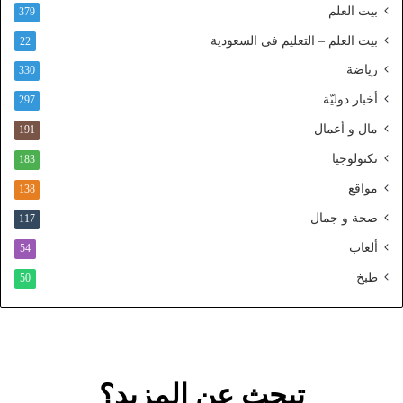
بيت العلم
379
ا
ل
بيت العلم – التعليم فى السعودية
22
و
رياضة
ط
330
ن
أخبار دوليّة
297
ي
ا
مال و أعمال
191
ل
تكنولوجيا
183
م
و
مواقع
138
ح
صحة و جمال
117
د
ألعاب
54
طبخ
50
تبحث عن المزيد؟