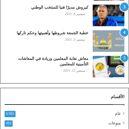
,
م
كيروش مديرًا فنيا للمنتخب الوطني
و
سبتمبر 8, 2021
ب
ا
ي
خطبة الجمعة شروطها وأهميتها وحكم تاركها
ل
سبتمبر 3, 2021
ي
،
ز
معاش نقابة المعلمين وزيادة في المعاشات
ي
التأمينية للمعلمين
ن
سبتمبر 12, 2021
)
ع
ب
ر
الأقسام
ا
ل
ن
عام
6٬893
ف
ا
منوعات
883
ذ