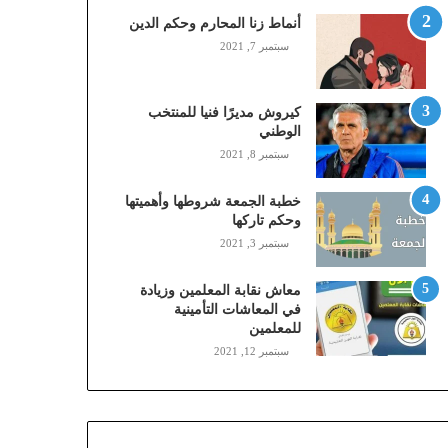
,
أنماط زنا المحارم وحكم الدين
م
سبتمبر 7, 2021
و
ب
ا
كيروش مديرًا فنيا للمنتخب
ي
الوطني
ل
سبتمبر 8, 2021
ي
،
خطبة الجمعة شروطها وأهميتها
ز
وحكم تاركها
ي
سبتمبر 3, 2021
ن
)
ع
معاش نقابة المعلمين وزيادة
ب
في المعاشات التأمينية
للمعلمين
ر
ا
سبتمبر 12, 2021
ل
ن
ف
ا