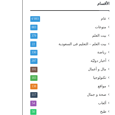
ذ
الأقسام
ا
ل
و
عام
6٬893
ط
منوعات
883
ن
ي
بيت العلم
379
ا
بيت العلم – التعليم فى السعودية
22
ل
م
رياضة
330
و
أخبار دوليّة
297
ح
د
مال و أعمال
191
تكنولوجيا
183
مواقع
138
صحة و جمال
117
ألعاب
54
طبخ
50