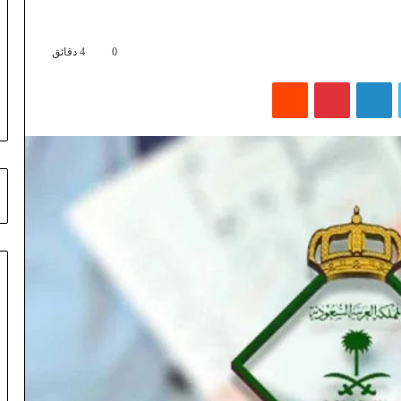
0
4 دقائق
تويتر
لينكدإن
بينتيريست
‏Reddit