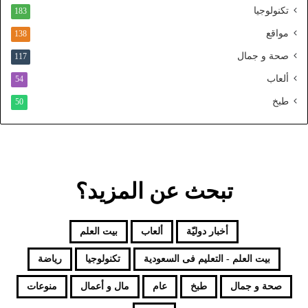
ل
تكنولوجيا
183
م
و
مواقع
138
ح
صحة و جمال
117
د
ألعاب
54
طبخ
50
تبحث عن المزيد؟
أخبار دوليّة
ألعاب
بيت العلم
بيت العلم - التعليم فى السعودية
تكنولوجيا
رياضة
صحة و جمال
طبخ
عام
مال و أعمال
منوعات