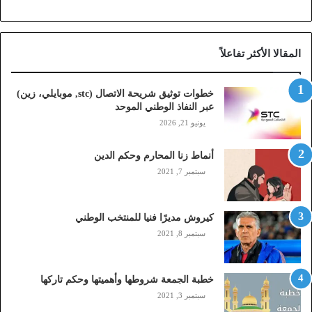
ح
ة
ا
المقالا الأكثر تفاعلاً
ل
ا
ت
خطوات توثيق شريحة الاتصال (stc, موبايلي، زين)
ص
عبر النفاذ الوطني الموحد
ا
يونيو 21, 2026
ل
(
أنماط زنا المحارم وحكم الدين
s
t
سبتمبر 7, 2021
c
,
م
كيروش مديرًا فنيا للمنتخب الوطني
و
سبتمبر 8, 2021
ب
ا
ي
خطبة الجمعة شروطها وأهميتها وحكم تاركها
ل
سبتمبر 3, 2021
ي