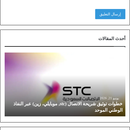
أحدث المقالات
خ
ط
و
ا
ت
ت
و
ث
يونيو 21, 2026
خطوات توثيق شريحة الاتصال (stc, موبايلي، زين) عبر النفاذ
ي
الوطني الموحد
ق
ش
ر
ي