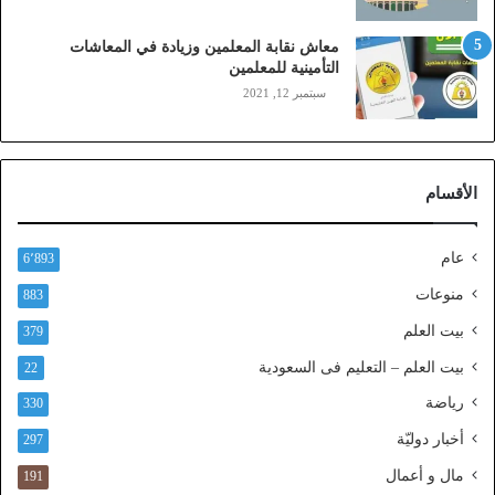
،
ز
معاش نقابة المعلمين وزيادة في المعاشات
ي
التأمينية للمعلمين
ن
سبتمبر 12, 2021
)
ع
ب
ر
الأقسام
ا
ل
ن
عام
6٬893
ف
ا
منوعات
883
ذ
بيت العلم
379
ا
ل
بيت العلم – التعليم فى السعودية
22
و
رياضة
ط
330
ن
أخبار دوليّة
297
ي
ا
مال و أعمال
191