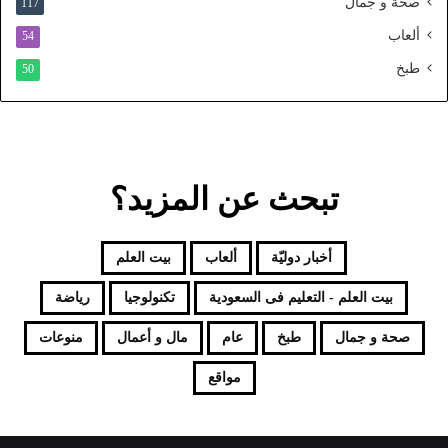
صحة و جمال
117
د
ألعاب
54
طبخ
50
تبحث عن المزيد؟
أخبار دوليّة
ألعاب
بيت العلم
بيت العلم - التعليم فى السعودية
تكنولوجيا
رياضة
صحة و جمال
طبخ
عام
مال و أعمال
منوعات
مواقع