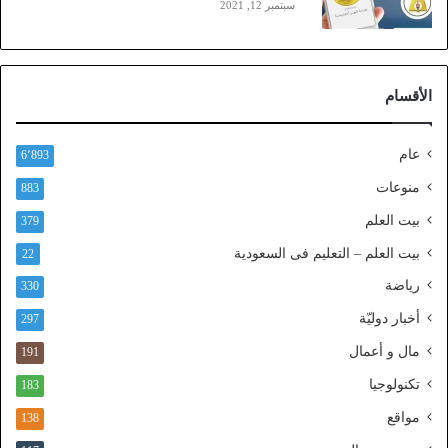
سبتمبر 12, 2021
)
ع
ب
ر
الأقسام
ا
ل
ن
عام
6٬893
ف
ا
منوعات
883
ذ
بيت العلم
379
ا
ل
بيت العلم – التعليم فى السعودية
22
و
رياضة
ط
330
ن
أخبار دوليّة
297
ي
ا
مال و أعمال
191
ل
تكنولوجيا
183
م
و
مواقع
138
ح