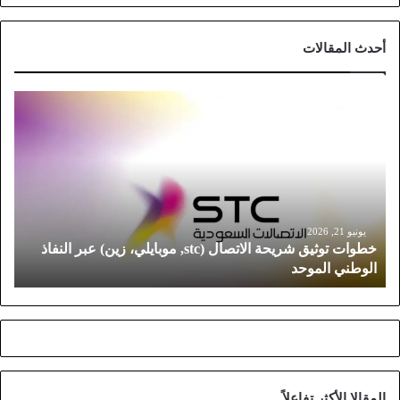
أحدث المقالات
خ
ط
و
ا
ت
ت
و
ث
يونيو 21, 2026
خطوات توثيق شريحة الاتصال (stc, موبايلي، زين) عبر النفاذ
ي
الوطني الموحد
ق
ش
ر
ي
ح
ة
ا
المقالا الأكثر تفاعلاً