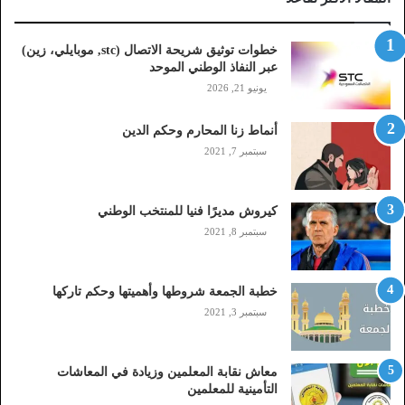
ل
ا
ت
خطوات توثيق شريحة الاتصال (stc, موبايلي، زين)
ص
عبر النفاذ الوطني الموحد
ا
يونيو 21, 2026
ل
(
أنماط زنا المحارم وحكم الدين
s
t
سبتمبر 7, 2021
c
,
م
كيروش مديرًا فنيا للمنتخب الوطني
و
سبتمبر 8, 2021
ب
ا
ي
خطبة الجمعة شروطها وأهميتها وحكم تاركها
ل
سبتمبر 3, 2021
ي
،
ز
معاش نقابة المعلمين وزيادة في المعاشات
ي
التأمينية للمعلمين
ن