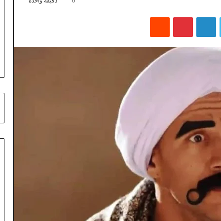
0
دقيقة واحدة
تويتر
لينكدإن
بينتيريست
‏Reddit