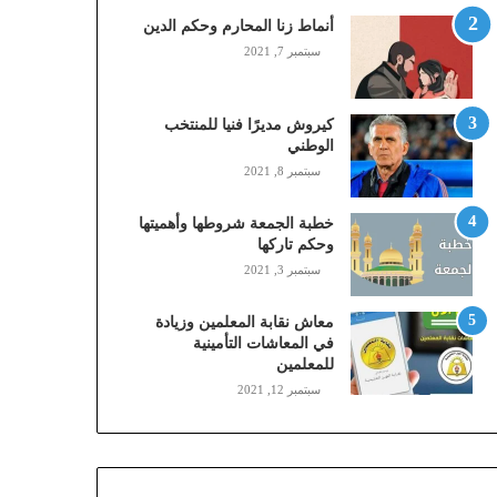
,
أنماط زنا المحارم وحكم الدين
م
سبتمبر 7, 2021
و
ب
ا
كيروش مديرًا فنيا للمنتخب
ي
الوطني
ل
سبتمبر 8, 2021
ي
،
خطبة الجمعة شروطها وأهميتها
ز
وحكم تاركها
ي
سبتمبر 3, 2021
ن
)
ع
معاش نقابة المعلمين وزيادة
ب
في المعاشات التأمينية
للمعلمين
ر
ا
سبتمبر 12, 2021
ل
ن
ف
ا