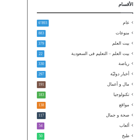
ذ
الأقسام
ا
ل
و
عام
6٬893
ط
منوعات
883
ن
ي
بيت العلم
379
ا
بيت العلم – التعليم فى السعودية
22
ل
م
رياضة
330
و
أخبار دوليّة
297
ح
د
مال و أعمال
191
تكنولوجيا
183
مواقع
138
صحة و جمال
117
ألعاب
54
طبخ
50