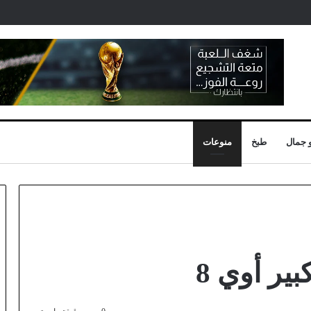
 جمال
طبخ
منوعات
ر أوي 8