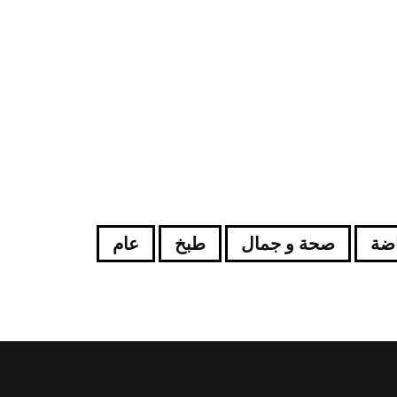
اضة
صحة و جمال
طبخ
عام