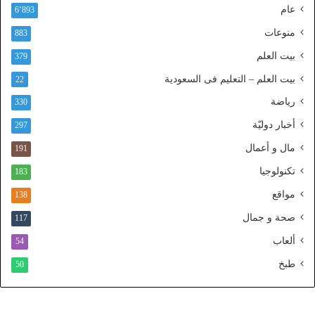
عام
6٬893
ف
ا
منوعات
883
ذ
بيت العلم
379
ا
ل
بيت العلم – التعليم فى السعودية
22
و
رياضة
ط
330
ن
أخبار دوليّة
297
ي
ا
مال و أعمال
191
ل
تكنولوجيا
183
م
و
مواقع
138
ح
صحة و جمال
117
د
ألعاب
54
طبخ
50