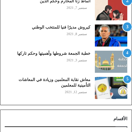
أنماط زنا المحارم وحكم الدين
s
t
سبتمبر 7, 2021
c
,
م
كيروش مديرًا فنيا للمنتخب الوطني
و
سبتمبر 8, 2021
ب
ا
ي
خطبة الجمعة شروطها وأهميتها وحكم تاركها
ل
سبتمبر 3, 2021
ي
،
ز
معاش نقابة المعلمين وزيادة في المعاشات
ي
التأمينية للمعلمين
ن
سبتمبر 12, 2021
)
ع
ب
ر
الأقسام
ا
ل
ن