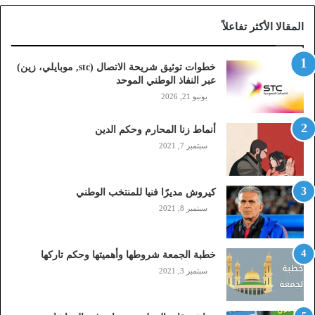
ا
المقالا الأكثر تفاعلاً
ل
ا
ت
خطوات توثيق شريحة الاتصال (stc, موبايلي، زين)
ص
عبر النفاذ الوطني الموحد
ا
يونيو 21, 2026
ل
(
أنماط زنا المحارم وحكم الدين
s
t
سبتمبر 7, 2021
c
,
م
كيروش مديرًا فنيا للمنتخب الوطني
و
سبتمبر 8, 2021
ب
ا
ي
خطبة الجمعة شروطها وأهميتها وحكم تاركها
ل
سبتمبر 3, 2021
ي
،
ز