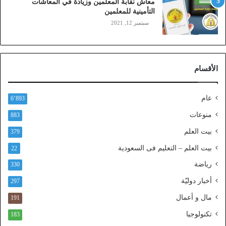
معاش نقابة المعلمين وزيادة في المعاشات
ي
التأمينية للمعلمين
ن
سبتمبر 12, 2021
)
ع
ب
ر
الأقسام
ا
ل
ن
عام
6٬893
ف
ا
منوعات
883
ذ
بيت العلم
379
ا
ل
بيت العلم – التعليم فى السعودية
22
و
رياضة
ط
330
ن
أخبار دوليّة
297
ي
ا
مال و أعمال
191
ل
تكنولوجيا
183
م