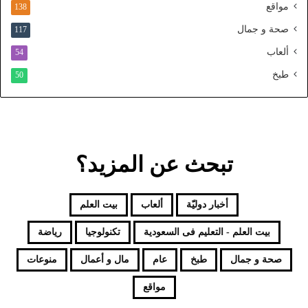
و
مواقع
138
ح
صحة و جمال
117
د
ألعاب
54
طبخ
50
تبحث عن المزيد؟
أخبار دوليّة
ألعاب
بيت العلم
بيت العلم - التعليم فى السعودية
تكنولوجيا
رياضة
صحة و جمال
طبخ
عام
مال و أعمال
منوعات
مواقع