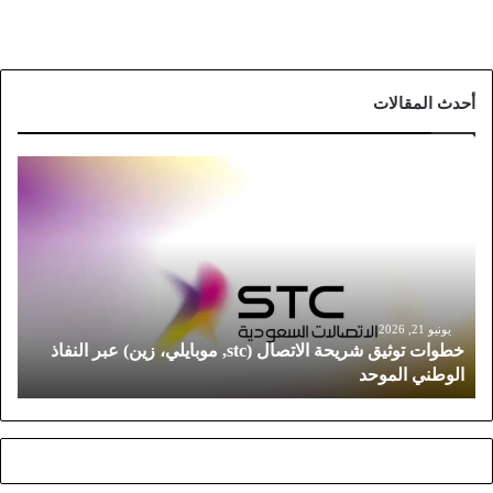
أحدث المقالات
خ
ط
و
ا
ت
ت
و
ث
يونيو 21, 2026
خطوات توثيق شريحة الاتصال (stc, موبايلي، زين) عبر النفاذ
ي
الوطني الموحد
ق
ش
ر
ي
ح
ة