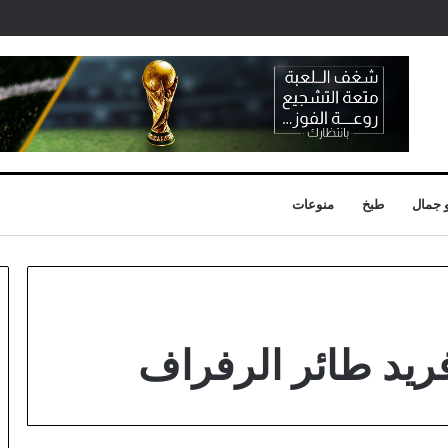
 جمال
طبخ
منوعات