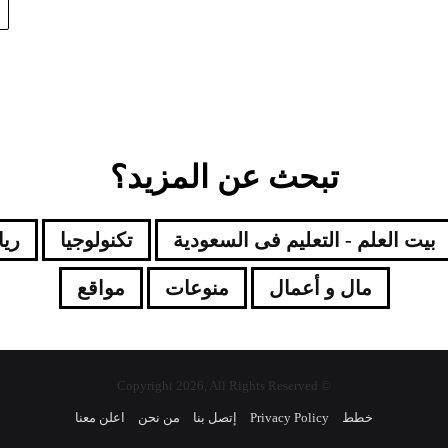
تبحث عن المزيد؟
بيت العلم - التعليم فى السعودية
تكنولوجيا
ري
مال و أعمال
منوعات
مواقع
© Copyright 2026, All Rights Reserved
خطط
Privacy Policy
إتصل بنا
من نحن
اعلن معنا