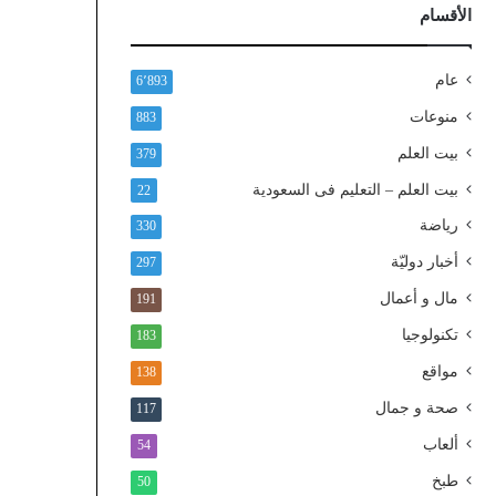
ذ
الأقسام
ا
ل
و
عام
6٬893
ط
منوعات
883
ن
ي
بيت العلم
379
ا
بيت العلم – التعليم فى السعودية
22
ل
م
رياضة
330
و
أخبار دوليّة
297
ح
د
مال و أعمال
191
تكنولوجيا
183
مواقع
138
صحة و جمال
117
ألعاب
54
طبخ
50