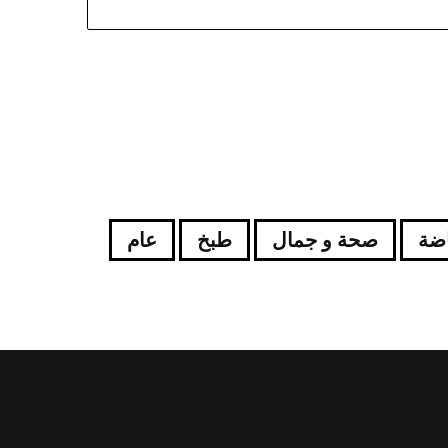
اضة
صحة و جمال
طبخ
عام