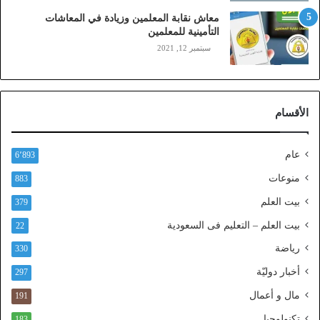
ز
معاش نقابة المعلمين وزيادة في المعاشات
ي
التأمينية للمعلمين
ن
سبتمبر 12, 2021
)
ع
ب
ر
الأقسام
ا
ل
ن
عام
6٬893
ف
ا
منوعات
883
ذ
بيت العلم
379
ا
ل
بيت العلم – التعليم فى السعودية
22
و
رياضة
ط
330
ن
أخبار دوليّة
297
ي
ا
مال و أعمال
191
ل
تكنولوجيا
183