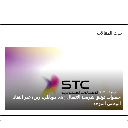
أحدث المقالات
خ
ط
و
ا
ت
ت
و
ث
يونيو 21, 2026
خطوات توثيق شريحة الاتصال (stc, موبايلي، زين) عبر النفاذ
ي
الوطني الموحد
ق
ش
ر
ي
ح