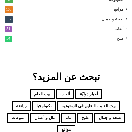
م
و
مواقع
138
ح
صحة و جمال
117
د
ألعاب
54
طبخ
50
تبحث عن المزيد؟
أخبار دوليّة
ألعاب
بيت العلم
بيت العلم - التعليم فى السعودية
تكنولوجيا
رياضة
صحة و جمال
طبخ
عام
مال و أعمال
منوعات
مواقع