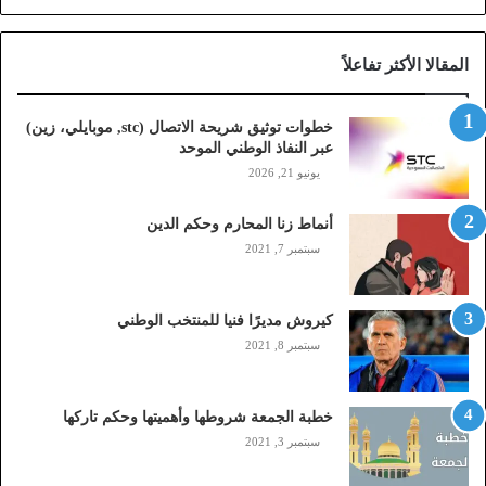
ة
ا
المقالا الأكثر تفاعلاً
ل
ا
ت
خطوات توثيق شريحة الاتصال (stc, موبايلي، زين)
ص
عبر النفاذ الوطني الموحد
ا
يونيو 21, 2026
ل
(
أنماط زنا المحارم وحكم الدين
s
t
سبتمبر 7, 2021
c
,
م
كيروش مديرًا فنيا للمنتخب الوطني
و
سبتمبر 8, 2021
ب
ا
ي
خطبة الجمعة شروطها وأهميتها وحكم تاركها
ل
سبتمبر 3, 2021
ي
،