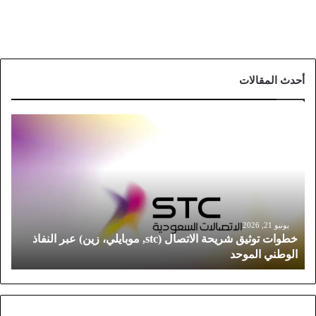
أحدث المقالات
خ
ط
و
ا
ت
ت
و
ث
يونيو 21, 2026
خطوات توثيق شريحة الاتصال (stc, موبايلي، زين) عبر النفاذ
ي
الوطني الموحد
ق
ش
ر
ي
ح