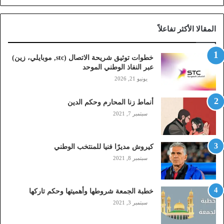
ة
ا
المقالا الأكثر تفاعلاً
ل
ا
ت
خطوات توثيق شريحة الاتصال (stc, موبايلي، زين)
ص
عبر النفاذ الوطني الموحد
ا
يونيو 21, 2026
ل
(
أنماط زنا المحارم وحكم الدين
s
t
سبتمبر 7, 2021
c
,
م
كيروش مديرًا فنيا للمنتخب الوطني
و
سبتمبر 8, 2021
ب
ا
ي
خطبة الجمعة شروطها وأهميتها وحكم تاركها
ل
سبتمبر 3, 2021
ي
،