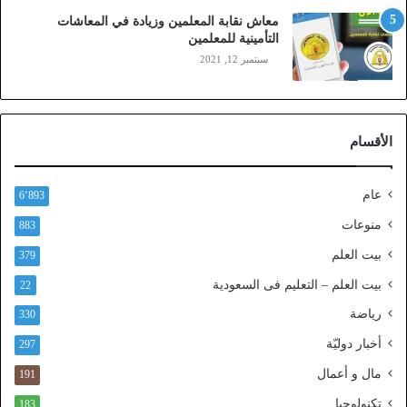
ز
معاش نقابة المعلمين وزيادة في المعاشات
ي
التأمينية للمعلمين
ن
سبتمبر 12, 2021
)
ع
ب
ر
الأقسام
ا
ل
ن
عام
6٬893
ف
ا
منوعات
883
ذ
بيت العلم
379
ا
ل
بيت العلم – التعليم فى السعودية
22
و
رياضة
ط
330
ن
أخبار دوليّة
297
ي
ا
مال و أعمال
191
ل
تكنولوجيا
183