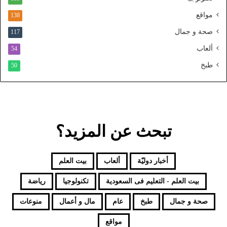
م
و
مواقع
138
ح
صحة و جمال
117
د
ألعاب
54
طبخ
50
تبحث عن المزيد؟
أخبار دوليّة
ألعاب
بيت العلم
بيت العلم - التعليم فى السعودية
تكنولوجيا
رياضة
صحة و جمال
طبخ
عام
مال و أعمال
منوعات
مواقع