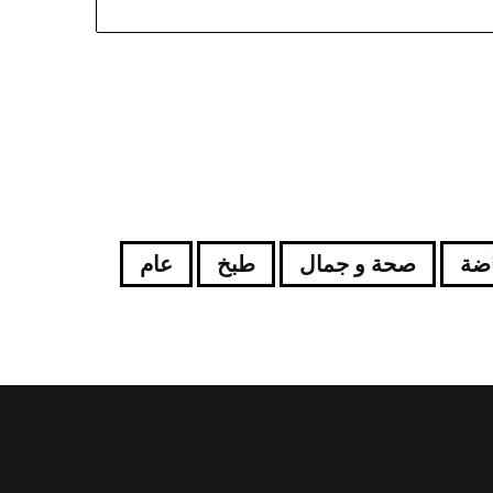
اضة
صحة و جمال
طبخ
عام