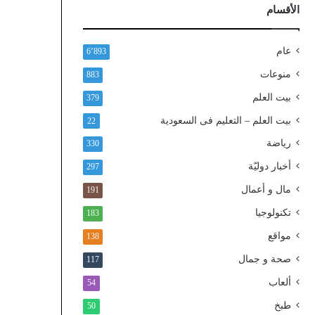
ذ
الأقسام
ا
ل
و
عام
6٬893
ط
منوعات
883
ن
ي
بيت العلم
379
ا
بيت العلم – التعليم فى السعودية
22
ل
م
رياضة
330
و
أخبار دوليّة
297
ح
د
مال و أعمال
191
تكنولوجيا
183
مواقع
138
صحة و جمال
117
ألعاب
54
طبخ
50