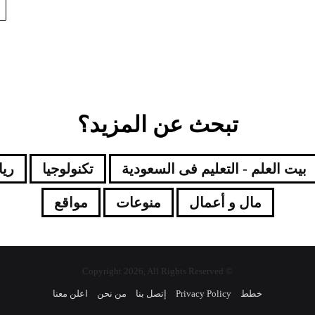
تبحث عن المزيد؟
بيت العلم - التعليم فى السعودية
تكنولوجيا
ري
مال و أعمال
منوعات
مواقع
© Copyright 2026, All Rights Reserved
خطط
Privacy Policy
إتصل بنا
من نحن
اعلن معنا