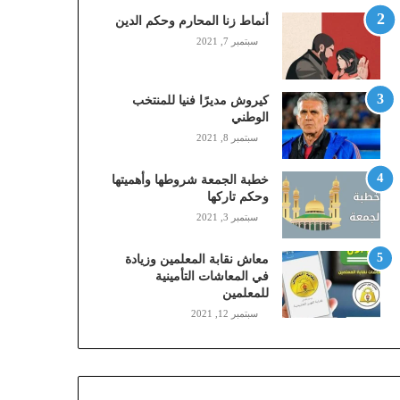
,
أنماط زنا المحارم وحكم الدين
م
سبتمبر 7, 2021
و
ب
ا
كيروش مديرًا فنيا للمنتخب
ي
الوطني
ل
سبتمبر 8, 2021
ي
،
خطبة الجمعة شروطها وأهميتها
ز
وحكم تاركها
ي
سبتمبر 3, 2021
ن
)
ع
معاش نقابة المعلمين وزيادة
ب
في المعاشات التأمينية
للمعلمين
ر
ا
سبتمبر 12, 2021
ل
ن
ف
ا