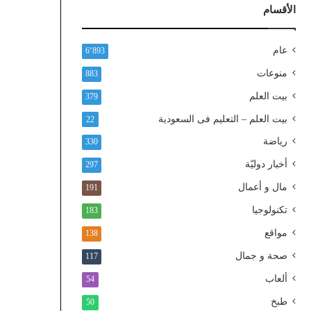
ذ
الأقسام
ا
ل
و
عام
6٬893
ط
منوعات
883
ن
ي
بيت العلم
379
ا
بيت العلم – التعليم فى السعودية
22
ل
م
رياضة
330
و
أخبار دوليّة
297
ح
د
مال و أعمال
191
تكنولوجيا
183
مواقع
138
صحة و جمال
117
ألعاب
54
طبخ
50