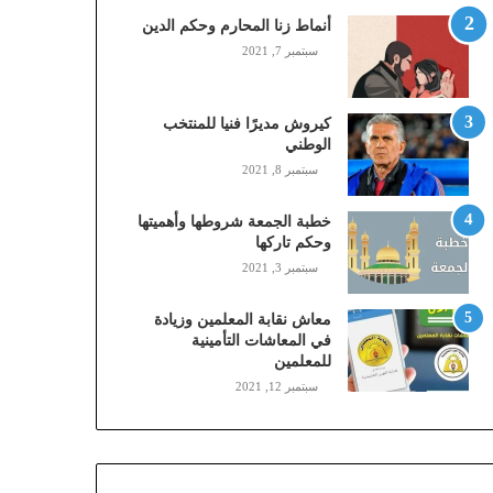
,
أنماط زنا المحارم وحكم الدين
م
سبتمبر 7, 2021
و
ب
ا
كيروش مديرًا فنيا للمنتخب
ي
الوطني
ل
سبتمبر 8, 2021
ي
،
خطبة الجمعة شروطها وأهميتها
ز
وحكم تاركها
ي
سبتمبر 3, 2021
ن
)
ع
معاش نقابة المعلمين وزيادة
ب
في المعاشات التأمينية
للمعلمين
ر
ا
سبتمبر 12, 2021
ل
ن
ف
ا