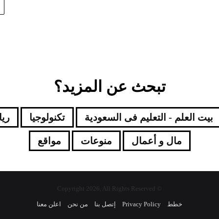
تبحث عن المزيد؟
بيت العلم - التعليم فى السعودية
تكنولوجيا
ري
مال و أعمال
منوعات
مواقع
© Copyright 2026, All Rights Reserved
خطط
Privacy Policy
إتصل بنا
من نحن
اعلن معنا