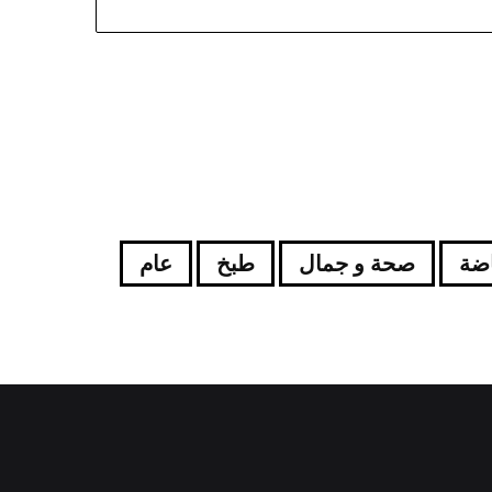
اضة
صحة و جمال
طبخ
عام