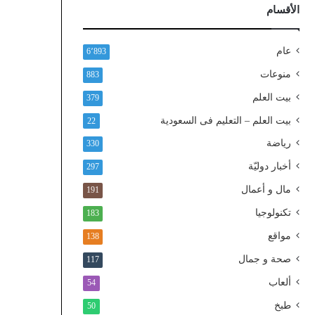
ذ
الأقسام
ا
ل
و
عام
6٬893
ط
منوعات
883
ن
ي
بيت العلم
379
ا
بيت العلم – التعليم فى السعودية
22
ل
م
رياضة
330
و
أخبار دوليّة
297
ح
د
مال و أعمال
191
تكنولوجيا
183
مواقع
138
صحة و جمال
117
ألعاب
54
طبخ
50