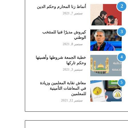
,
أنماط زنا المحارم وحكم الدين
م
سبتمبر 7, 2021
و
ب
ا
كيروش مديرًا فنيا للمنتخب
ي
الوطني
ل
سبتمبر 8, 2021
ي
،
خطبة الجمعة شروطها وأهميتها
ز
وحكم تاركها
ي
سبتمبر 3, 2021
ن
)
ع
معاش نقابة المعلمين وزيادة
ب
في المعاشات التأمينية
للمعلمين
ر
ا
سبتمبر 12, 2021
ل
ن
ف
ا