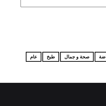
اضة
صحة و جمال
طبخ
عام