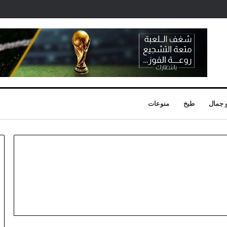
 جمال
طبخ
منوعات