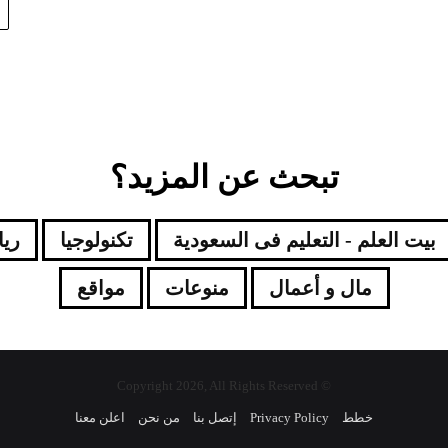
تبحث عن المزيد؟
بيت العلم - التعليم فى السعودية
تكنولوجيا
ري
مال و أعمال
منوعات
مواقع
© Copyright 2026, All Rights Reserved
خطط
Privacy Policy
إتصل بنا
من نحن
اعلن معنا