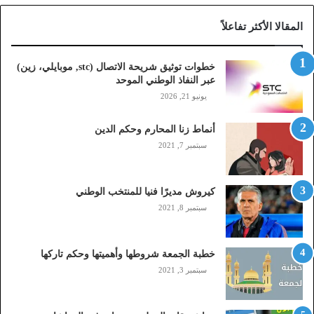
ا
المقالا الأكثر تفاعلاً
ل
ا
ت
خطوات توثيق شريحة الاتصال (stc, موبايلي، زين)
ص
عبر النفاذ الوطني الموحد
ا
يونيو 21, 2026
ل
(
أنماط زنا المحارم وحكم الدين
s
t
سبتمبر 7, 2021
c
,
م
كيروش مديرًا فنيا للمنتخب الوطني
و
سبتمبر 8, 2021
ب
ا
ي
خطبة الجمعة شروطها وأهميتها وحكم تاركها
ل
سبتمبر 3, 2021
ي
،
ز