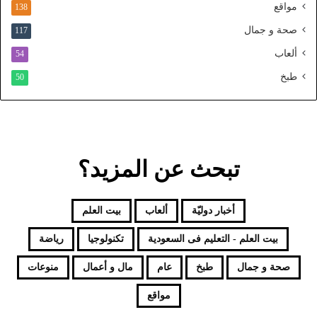
و
مواقع
138
ح
صحة و جمال
117
د
ألعاب
54
طبخ
50
تبحث عن المزيد؟
أخبار دوليّة
ألعاب
بيت العلم
بيت العلم - التعليم فى السعودية
تكنولوجيا
رياضة
صحة و جمال
طبخ
عام
مال و أعمال
منوعات
مواقع