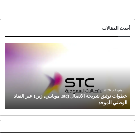
أحدث المقالات
خ
ط
و
ا
ت
ت
و
ث
يونيو 21, 2026
خطوات توثيق شريحة الاتصال (stc, موبايلي، زين) عبر النفاذ
ي
الوطني الموحد
ق
ش
ر
ي
ح
ة