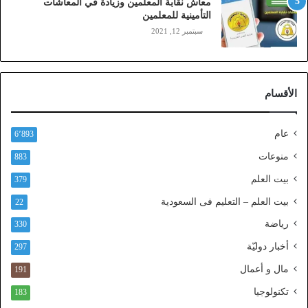
معاش نقابة المعلمين وزيادة في المعاشات
ي
التأمينية للمعلمين
ن
سبتمبر 12, 2021
)
ع
ب
ر
الأقسام
ا
ل
ن
عام
6٬893
ف
ا
منوعات
883
ذ
بيت العلم
379
ا
ل
بيت العلم – التعليم فى السعودية
22
و
رياضة
ط
330
ن
أخبار دوليّة
297
ي
ا
مال و أعمال
191
ل
تكنولوجيا
183
م