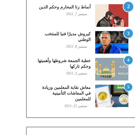
,
أنماط زنا المحارم وحكم الدين
م
سبتمبر 7, 2021
و
ب
ا
كيروش مديرًا فنيا للمنتخب
ي
الوطني
ل
سبتمبر 8, 2021
ي
،
خطبة الجمعة شروطها وأهميتها
ز
وحكم تاركها
ي
سبتمبر 3, 2021
ن
)
ع
معاش نقابة المعلمين وزيادة
ب
في المعاشات التأمينية
للمعلمين
ر
ا
سبتمبر 12, 2021
ل
ن
ف
ا