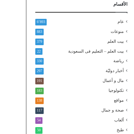
ذ
الأقسام
ا
ل
و
عام
6٬893
ط
منوعات
883
ن
ي
بيت العلم
379
ا
بيت العلم – التعليم فى السعودية
22
ل
م
رياضة
330
و
أخبار دوليّة
297
ح
د
مال و أعمال
191
تكنولوجيا
183
مواقع
138
صحة و جمال
117
ألعاب
54
طبخ
50