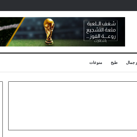
 جمال
طبخ
منوعات