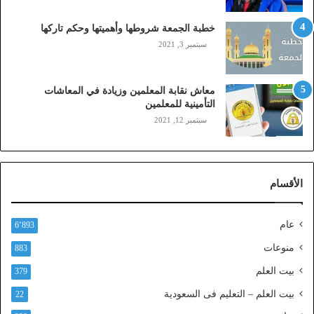
ا
ي
خطبة الجمعة شروطها وأهميتها وحكم تاركها
ل
سبتمبر 3, 2021
ي
،
ز
معاش نقابة المعلمين وزيادة في المعاشات
ي
التأمينية للمعلمين
ن
سبتمبر 12, 2021
)
ع
ب
ر
الأقسام
ا
ل
ن
عام
6٬893
ف
ا
منوعات
883
ذ
بيت العلم
379
ا
ل
بيت العلم – التعليم فى السعودية
22
و