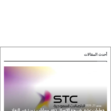
أحدث المقالات
خ
ط
و
ا
ت
ت
و
ث
يونيو 21, 2026
خطوات توثيق شريحة الاتصال (stc, موبايلي، زين) عبر النفاذ
ي