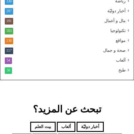
رياضة
ط
330
ن
أخبار دوليّة
297
ي
ا
مال و أعمال
191
ل
تكنولوجيا
183
م
و
مواقع
138
ح
صحة و جمال
117
د
ألعاب
54
طبخ
50
تبحث عن المزيد؟
أخبار دوليّة
ألعاب
بيت العلم