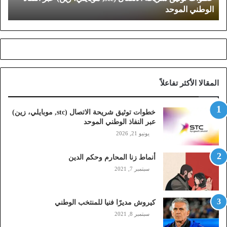
الوطني الموحد
ق
ش
ر
ي
ح
ة
ا
المقالا الأكثر تفاعلاً
ل
ا
ت
خطوات توثيق شريحة الاتصال (stc, موبايلي، زين)
ص
عبر النفاذ الوطني الموحد
ا
يونيو 21, 2026
ل
(
أنماط زنا المحارم وحكم الدين
s
t
سبتمبر 7, 2021
c
,
م
كيروش مديرًا فنيا للمنتخب الوطني
و
سبتمبر 8, 2021
ب