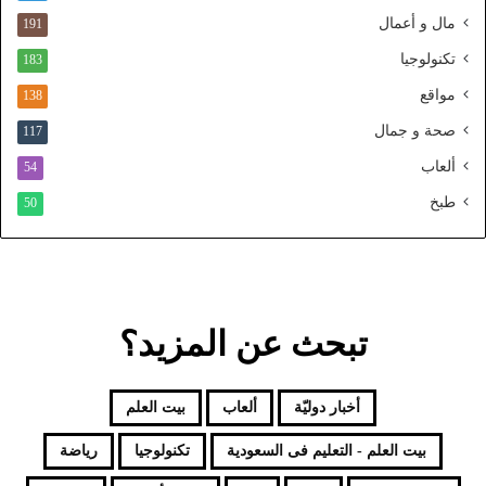
ا
مال و أعمال
191
ل
تكنولوجيا
183
م
و
مواقع
138
ح
صحة و جمال
117
د
ألعاب
54
طبخ
50
تبحث عن المزيد؟
أخبار دوليّة
ألعاب
بيت العلم
بيت العلم - التعليم فى السعودية
تكنولوجيا
رياضة