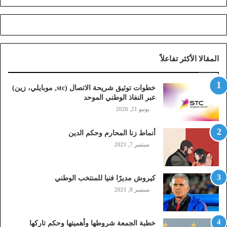
ر
ي
ح
ة
ا
المقالا الأكثر تفاعلاً
ل
ا
ت
خطوات توثيق شريحة الاتصال (stc, موبايلي، زين)
ص
عبر النفاذ الوطني الموحد
ا
يونيو 21, 2026
ل
(
أنماط زنا المحارم وحكم الدين
s
t
سبتمبر 7, 2021
c
,
م
كيروش مديرًا فنيا للمنتخب الوطني
و
سبتمبر 8, 2021
ب
ا
ي
خطبة الجمعة شروطها وأهميتها وحكم تاركها