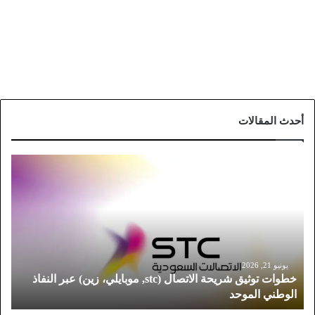
أحدث المقالات
خ
ط
و
ا
ت
ت
و
ث
يونيو 21, 2026
خطوات توثيق شريحة الاتصال (stc, موبايلي، زين) عبر النفاذ
ي
الوطني الموحد
ق
ش