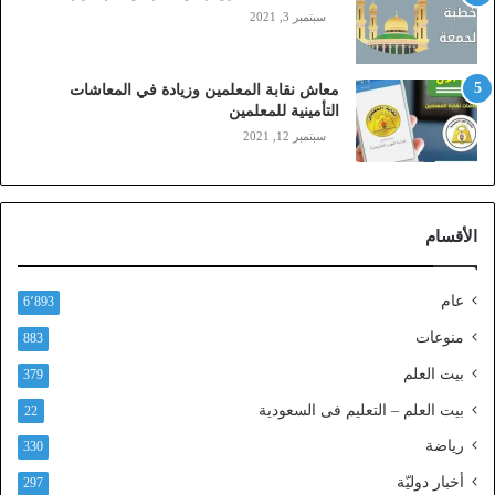
ل
سبتمبر 3, 2021
ي
،
ز
معاش نقابة المعلمين وزيادة في المعاشات
ي
التأمينية للمعلمين
ن
سبتمبر 12, 2021
)
ع
ب
ر
الأقسام
ا
ل
ن
عام
6٬893
ف
ا
منوعات
883
ذ
بيت العلم
379
ا
ل
بيت العلم – التعليم فى السعودية
22
و
رياضة
ط
330
ن
أخبار دوليّة
297
ي