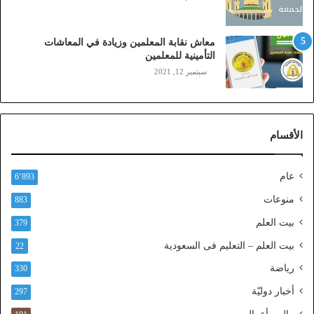
ي
،
ز
معاش نقابة المعلمين وزيادة في المعاشات
ي
التأمينية للمعلمين
ن
سبتمبر 12, 2021
)
ع
ب
ر
الأقسام
ا
ل
ن
عام
6٬893
ف
ا
منوعات
883
ذ
بيت العلم
379
ا
ل
بيت العلم – التعليم فى السعودية
22
و
رياضة
ط
330
ن
أخبار دوليّة
297
ي
ا