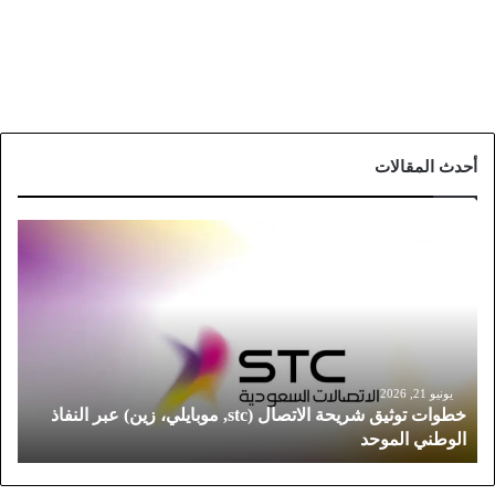
أحدث المقالات
خ
ط
و
ا
ت
ت
و
ث
يونيو 21, 2026
خطوات توثيق شريحة الاتصال (stc, موبايلي، زين) عبر النفاذ
ي
الوطني الموحد
ق
ش
ر