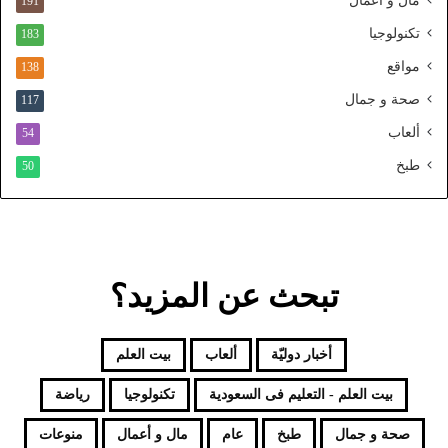
مال و أعمال
191
ل
تكنولوجيا
183
م
و
مواقع
138
ح
صحة و جمال
117
د
ألعاب
54
طبخ
50
تبحث عن المزيد؟
أخبار دوليّة
ألعاب
بيت العلم
بيت العلم - التعليم فى السعودية
تكنولوجيا
رياضة
صحة و جمال
طبخ
عام
مال و أعمال
منوعات