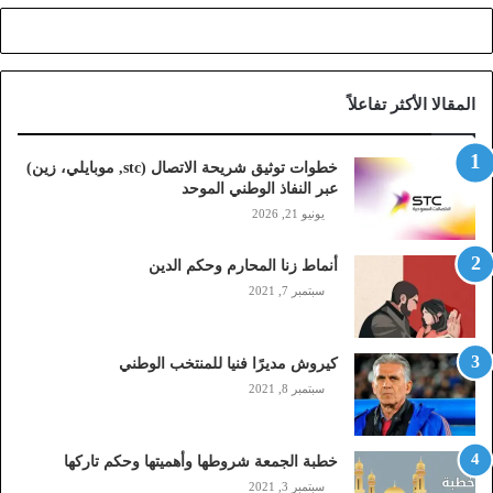
ي
ح
ة
ا
المقالا الأكثر تفاعلاً
ل
ا
ت
خطوات توثيق شريحة الاتصال (stc, موبايلي، زين)
ص
عبر النفاذ الوطني الموحد
ا
يونيو 21, 2026
ل
(
أنماط زنا المحارم وحكم الدين
s
t
سبتمبر 7, 2021
c
,
م
كيروش مديرًا فنيا للمنتخب الوطني
و
سبتمبر 8, 2021
ب
ا
ي
خطبة الجمعة شروطها وأهميتها وحكم تاركها
ل
سبتمبر 3, 2021