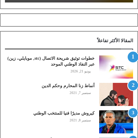
ش
ر
ي
ح
ة
ا
المقالا الأكثر تفاعلاً
ل
ا
ت
خطوات توثيق شريحة الاتصال (stc, موبايلي، زين)
ص
عبر النفاذ الوطني الموحد
ا
يونيو 21, 2026
ل
(
أنماط زنا المحارم وحكم الدين
s
t
سبتمبر 7, 2021
c
,
م
كيروش مديرًا فنيا للمنتخب الوطني
و
سبتمبر 8, 2021
ب
ا