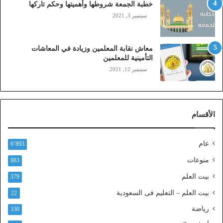
ي
خطبة الجمعة شروطها وأهميتها وحكم تاركها
ل
سبتمبر 3, 2021
ي
،
ز
معاش نقابة المعلمين وزيادة في المعاشات
ي
التأمينية للمعلمين
ن
سبتمبر 12, 2021
)
ع
ب
ر
الأقسام
ا
ل
ن
عام
6٬893
ف
ا
منوعات
883
ذ
بيت العلم
379
ا
ل
بيت العلم – التعليم فى السعودية
22
و
رياضة
ط
330
ن