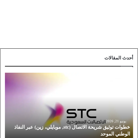
أحدث المقالات
خ
ط
و
ا
ت
ت
و
ث
يونيو 21, 2026
خطوات توثيق شريحة الاتصال (stc, موبايلي، زين) عبر النفاذ
ي
الوطني الموحد
ق