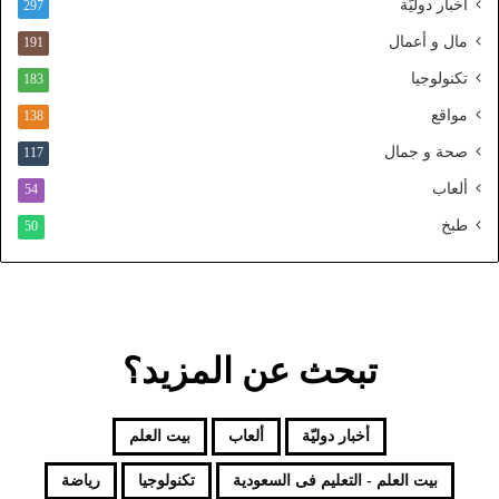
أخبار دوليّة
297
ي
ا
مال و أعمال
191
ل
تكنولوجيا
183
م
و
مواقع
138
ح
صحة و جمال
117
د
ألعاب
54
طبخ
50
تبحث عن المزيد؟
أخبار دوليّة
ألعاب
بيت العلم
بيت العلم - التعليم فى السعودية
تكنولوجيا
رياضة