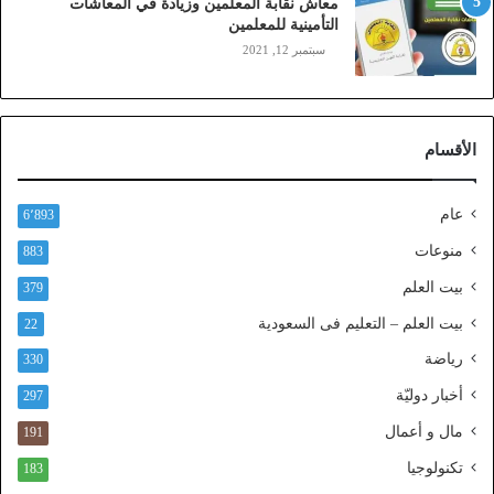
معاش نقابة المعلمين وزيادة في المعاشات
ي
التأمينية للمعلمين
ن
سبتمبر 12, 2021
)
ع
ب
ر
الأقسام
ا
ل
ن
عام
6٬893
ف
ا
منوعات
883
ذ
بيت العلم
379
ا
ل
بيت العلم – التعليم فى السعودية
22
و
رياضة
ط
330
ن
أخبار دوليّة
297
ي
ا
مال و أعمال
191
ل
تكنولوجيا
183
م