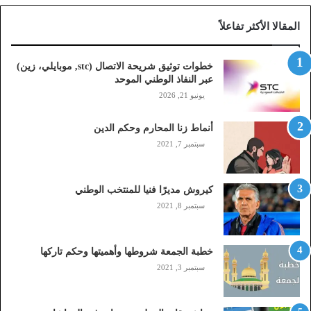
ا
المقالا الأكثر تفاعلاً
ل
ا
ت
خطوات توثيق شريحة الاتصال (stc, موبايلي، زين)
ص
عبر النفاذ الوطني الموحد
ا
يونيو 21, 2026
ل
(
أنماط زنا المحارم وحكم الدين
s
t
سبتمبر 7, 2021
c
,
م
كيروش مديرًا فنيا للمنتخب الوطني
و
سبتمبر 8, 2021
ب
ا
ي
خطبة الجمعة شروطها وأهميتها وحكم تاركها
ل
سبتمبر 3, 2021
ي
،
ز