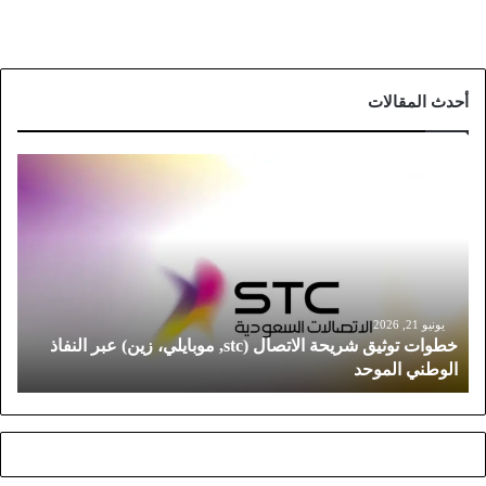
أحدث المقالات
خ
ط
و
ا
ت
ت
و
ث
يونيو 21, 2026
خطوات توثيق شريحة الاتصال (stc, موبايلي، زين) عبر النفاذ
ي
الوطني الموحد
ق
ش
ر
ي
ح
ة