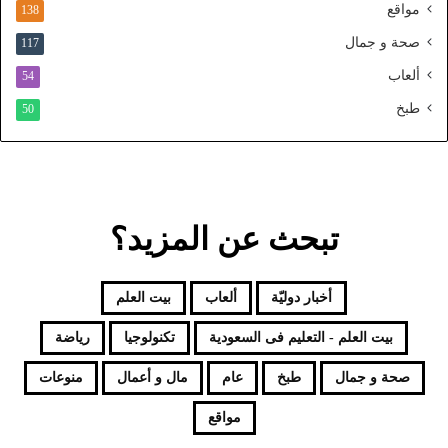
و
مواقع
138
ح
صحة و جمال
117
د
ألعاب
54
طبخ
50
تبحث عن المزيد؟
أخبار دوليّة
ألعاب
بيت العلم
بيت العلم - التعليم فى السعودية
تكنولوجيا
رياضة
صحة و جمال
طبخ
عام
مال و أعمال
منوعات
مواقع