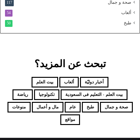
صحة و جمال
117
د
ألعاب
54
طبخ
50
تبحث عن المزيد؟
أخبار دوليّة
ألعاب
بيت العلم
بيت العلم - التعليم فى السعودية
تكنولوجيا
رياضة
صحة و جمال
طبخ
عام
مال و أعمال
منوعات
مواقع