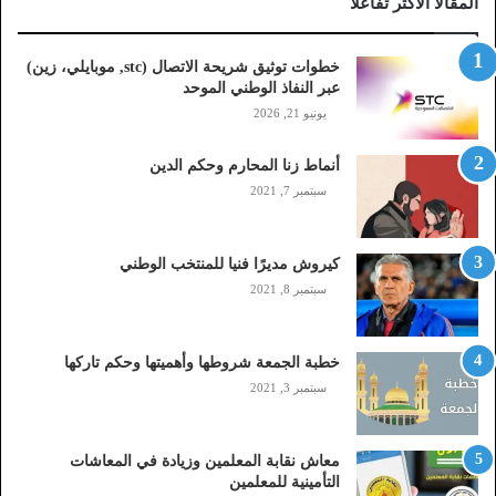
المقالا الأكثر تفاعلاً
ل
ا
ت
خطوات توثيق شريحة الاتصال (stc, موبايلي، زين)
ص
عبر النفاذ الوطني الموحد
ا
يونيو 21, 2026
ل
(
أنماط زنا المحارم وحكم الدين
s
t
سبتمبر 7, 2021
c
,
م
كيروش مديرًا فنيا للمنتخب الوطني
و
سبتمبر 8, 2021
ب
ا
ي
خطبة الجمعة شروطها وأهميتها وحكم تاركها
ل
سبتمبر 3, 2021
ي
،
ز
معاش نقابة المعلمين وزيادة في المعاشات
ي
التأمينية للمعلمين
ن