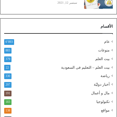
سبتمبر 12, 2021
)
ع
ب
ر
الأقسام
ا
ل
ن
عام
6٬893
ف
ا
منوعات
883
ذ
بيت العلم
379
ا
ل
بيت العلم – التعليم فى السعودية
22
و
رياضة
ط
330
ن
أخبار دوليّة
297
ي
ا
مال و أعمال
191
ل
تكنولوجيا
183
م
و
مواقع
138
ح