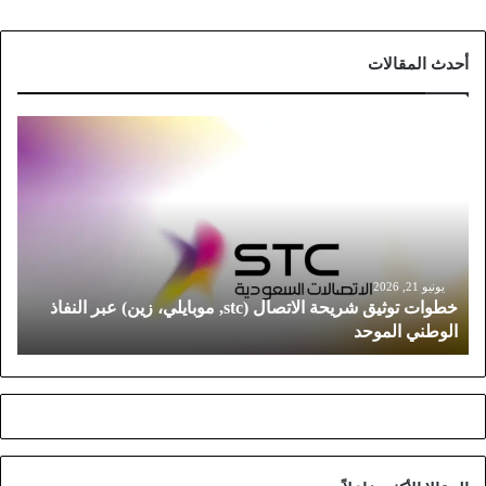
أحدث المقالات
خ
ط
و
ا
ت
ت
و
ث
يونيو 21, 2026
خطوات توثيق شريحة الاتصال (stc, موبايلي، زين) عبر النفاذ
ي
الوطني الموحد
ق
ش
ر
ي
ح
ة
ا