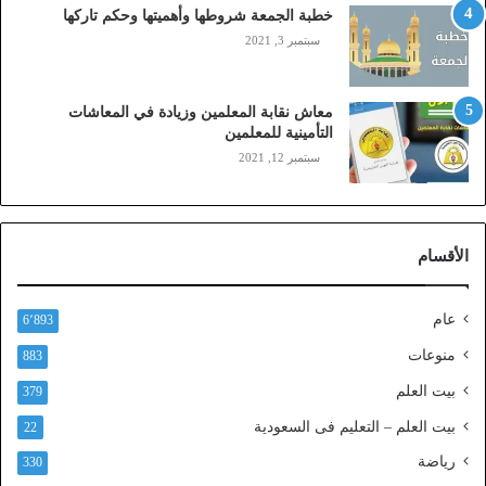
ي
خطبة الجمعة شروطها وأهميتها وحكم تاركها
ل
سبتمبر 3, 2021
ي
،
ز
معاش نقابة المعلمين وزيادة في المعاشات
ي
التأمينية للمعلمين
ن
سبتمبر 12, 2021
)
ع
ب
ر
الأقسام
ا
ل
ن
عام
6٬893
ف
ا
منوعات
883
ذ
بيت العلم
379
ا
ل
بيت العلم – التعليم فى السعودية
22
و
رياضة
ط
330