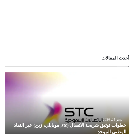
أحدث المقالات
خ
ط
و
ا
ت
ت
و
ث
يونيو 21, 2026
خطوات توثيق شريحة الاتصال (stc, موبايلي، زين) عبر النفاذ
ي
الوطني الموحد
ق