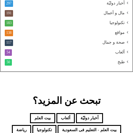
ن
أخبار دوليّة
297
ي
ا
مال و أعمال
191
ل
تكنولوجيا
183
م
و
مواقع
138
ح
صحة و جمال
117
د
ألعاب
54
طبخ
50
تبحث عن المزيد؟
أخبار دوليّة
ألعاب
بيت العلم
بيت العلم - التعليم فى السعودية
تكنولوجيا
رياضة