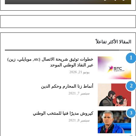
ش
ر
ي
ح
ة
ا
المقالا الأكثر تفاعلاً
ل
ا
ت
خطوات توثيق شريحة الاتصال (stc, موبايلي، زين)
ص
عبر النفاذ الوطني الموحد
ا
يونيو 21, 2026
ل
(
أنماط زنا المحارم وحكم الدين
s
t
سبتمبر 7, 2021
c
,
م
كيروش مديرًا فنيا للمنتخب الوطني
و
سبتمبر 8, 2021
ب
ا