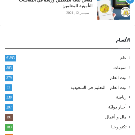
معاش نقابة المعلمين وزيادة في المعاشات
ي
التأمينية للمعلمين
ن
سبتمبر 12, 2021
)
ع
ب
ر
الأقسام
ا
ل
ن
عام
6٬893
ف
ا
منوعات
883
ذ
بيت العلم
379
ا
ل
بيت العلم – التعليم فى السعودية
22
و
رياضة
ط
330
ن
أخبار دوليّة
297
ي
ا
مال و أعمال
191
ل
تكنولوجيا
183
م