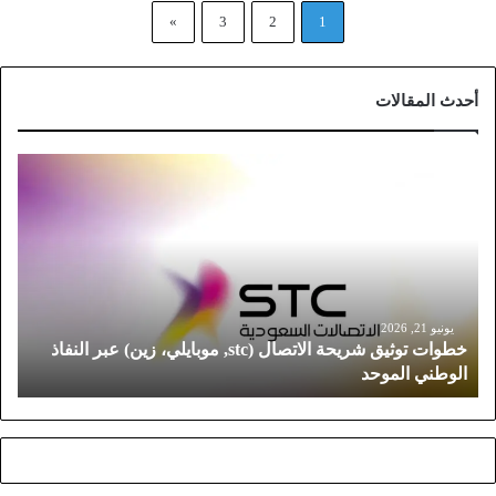
»
3
2
1
أحدث المقالات
خ
ط
و
ا
ت
ت
و
ث
يونيو 21, 2026
خطوات توثيق شريحة الاتصال (stc, موبايلي، زين) عبر النفاذ
ي
الوطني الموحد
ق
ش
ر
ي
ح
ة