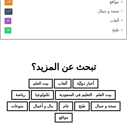
و
مواقع
138
ح
صحة و جمال
117
د
ألعاب
54
طبخ
50
تبحث عن المزيد؟
أخبار دوليّة
ألعاب
بيت العلم
بيت العلم - التعليم فى السعودية
تكنولوجيا
رياضة
صحة و جمال
طبخ
عام
مال و أعمال
منوعات
مواقع