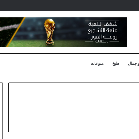
 جمال
طبخ
منوعات