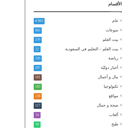
ذ
الأقسام
ا
ل
و
عام
6٬893
ط
منوعات
883
ن
ي
بيت العلم
379
ا
بيت العلم – التعليم فى السعودية
22
ل
م
رياضة
330
و
أخبار دوليّة
297
ح
د
مال و أعمال
191
تكنولوجيا
183
مواقع
138
صحة و جمال
117
ألعاب
54
طبخ
50