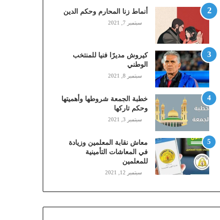
,
أنماط زنا المحارم وحكم الدين
م
سبتمبر 7, 2021
و
ب
ا
كيروش مديرًا فنيا للمنتخب
ي
الوطني
ل
سبتمبر 8, 2021
ي
،
خطبة الجمعة شروطها وأهميتها
ز
وحكم تاركها
ي
سبتمبر 3, 2021
ن
)
ع
معاش نقابة المعلمين وزيادة
ب
في المعاشات التأمينية
للمعلمين
ر
ا
سبتمبر 12, 2021
ل
ن
ف
ا