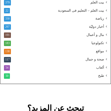
بيت العلم
379
ا
ل
بيت العلم – التعليم فى السعودية
22
و
رياضة
ط
330
ن
أخبار دوليّة
297
ي
ا
مال و أعمال
191
ل
تكنولوجيا
183
م
و
مواقع
138
ح
صحة و جمال
117
د
ألعاب
54
طبخ
50
تبحث عن المزيد؟