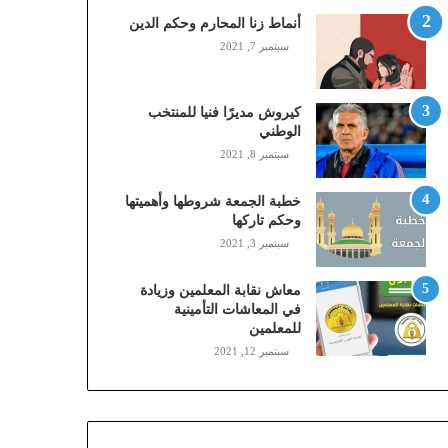
,
أنماط زنا المحارم وحكم الدين
م
سبتمبر 7, 2021
و
ب
ا
كيروش مديرًا فنيا للمنتخب
ي
الوطني
ل
سبتمبر 8, 2021
ي
،
خطبة الجمعة شروطها وأهميتها
ز
وحكم تاركها
ي
سبتمبر 3, 2021
ن
)
ع
معاش نقابة المعلمين وزيادة
ب
في المعاشات التأمينية
للمعلمين
ر
ا
سبتمبر 12, 2021
ل
ن
ف
ا