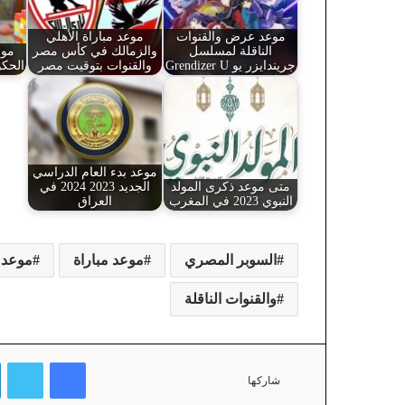
موعد عرض والقنوات
موعد مباراة الأهلي
الناقلة لمسلسل
والزمالك في كأس مصر
موع
جريندايزر يو Grendizer U
والقنوات بتوقيت مصر
الحكومية 445
موعد بدء العام الدراسي
متى موعد ذكرى المولد
الجديد 2023 2024 في
النبوي 2023 في المغرب
العراق
السوبر المصري
موعد مباراة
موعد مبار
والقنوات الناقلة
فيسبوك
تويتر
شاركها