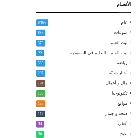
ذ
الأقسام
ا
ل
و
عام
6٬893
ط
منوعات
883
ن
ي
بيت العلم
379
ا
بيت العلم – التعليم فى السعودية
22
ل
م
رياضة
330
و
أخبار دوليّة
297
ح
د
مال و أعمال
191
تكنولوجيا
183
مواقع
138
صحة و جمال
117
ألعاب
54
طبخ
50