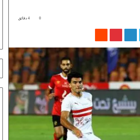
0
4 دقائق
تويتر
لينكدإن
بينتيريست
‏Reddit