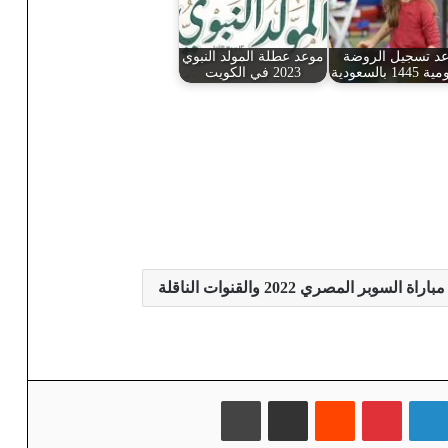
د تسجيل الروضة
موعد عطلة المولد النبوي
1 بالسعودية
2023 في الكويت
اة السوبر المصري 2022 والقنوات الناقلة
لينكدإن
بينتيريست
‏Reddit
مشاركة عبر البريد
طباعة