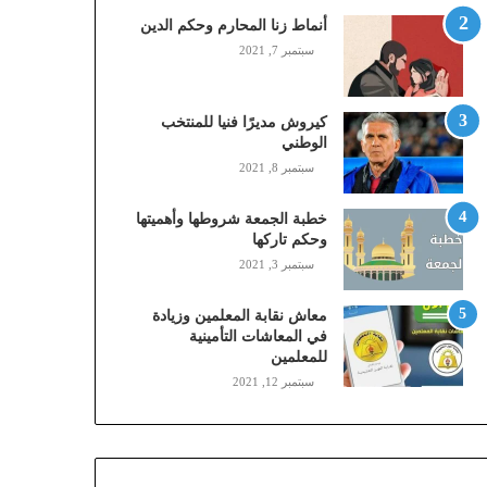
,
أنماط زنا المحارم وحكم الدين
م
سبتمبر 7, 2021
و
ب
ا
كيروش مديرًا فنيا للمنتخب
ي
الوطني
ل
سبتمبر 8, 2021
ي
،
خطبة الجمعة شروطها وأهميتها
ز
وحكم تاركها
ي
سبتمبر 3, 2021
ن
)
ع
معاش نقابة المعلمين وزيادة
ب
في المعاشات التأمينية
للمعلمين
ر
ا
سبتمبر 12, 2021
ل
ن
ف
ا