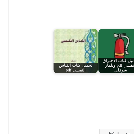
يل كتاب الاحتراق
النفسي pdf ويلمار
تحميل كتاب القياس
شوفلي
النفسي pdf