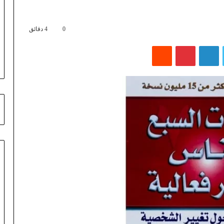
0
4 دقائق
تويتر
لينكدإن
بينتيريست
‏Reddit