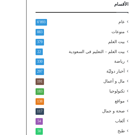
ذ
الأقسام
ا
ل
و
عام
6٬893
ط
منوعات
883
ن
ي
بيت العلم
379
ا
بيت العلم – التعليم فى السعودية
22
ل
م
رياضة
330
و
أخبار دوليّة
297
ح
د
مال و أعمال
191
تكنولوجيا
183
مواقع
138
صحة و جمال
117
ألعاب
54
طبخ
50