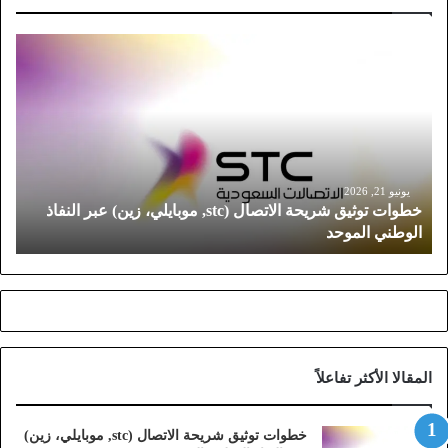
خ
ط
و
ا
ت
ت
و
ث
يونيو 21, 2026
خطوات توثيق شريحة الاتصال (stc, موبايلي، زين) عبر النفاذ
ي
الوطني الموحد
ق
ش
ر
ي
ح
ة
ا
المقالا الأكثر تفاعلاً
ل
ا
ت
خطوات توثيق شريحة الاتصال (stc, موبايلي، زين)
ص