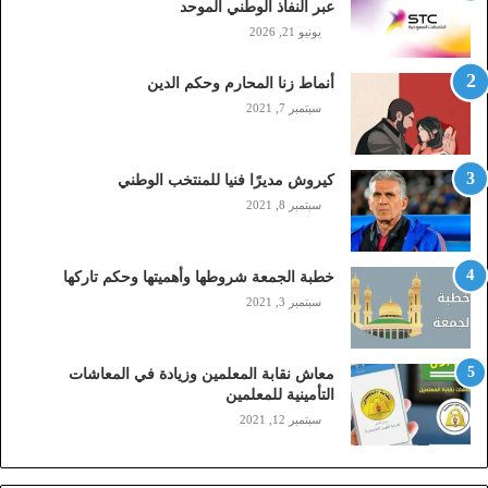
عبر النفاذ الوطني الموحد
ا
يونيو 21, 2026
ل
(
أنماط زنا المحارم وحكم الدين
s
t
سبتمبر 7, 2021
c
,
م
كيروش مديرًا فنيا للمنتخب الوطني
و
سبتمبر 8, 2021
ب
ا
ي
خطبة الجمعة شروطها وأهميتها وحكم تاركها
ل
سبتمبر 3, 2021
ي
،
ز
معاش نقابة المعلمين وزيادة في المعاشات
ي
التأمينية للمعلمين
ن
سبتمبر 12, 2021
)
ع
ب