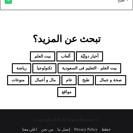
طبخ
50
تبحث عن المزيد؟
أخبار دوليّة
ألعاب
بيت العلم
بيت العلم - التعليم فى السعودية
تكنولوجيا
رياضة
صحة و جمال
طبخ
عام
مال و أعمال
منوعات
مواقع
© Copyright 2026, All Rights Reserved
خطط
Privacy Policy
إتصل بنا
من نحن
اعلن معنا