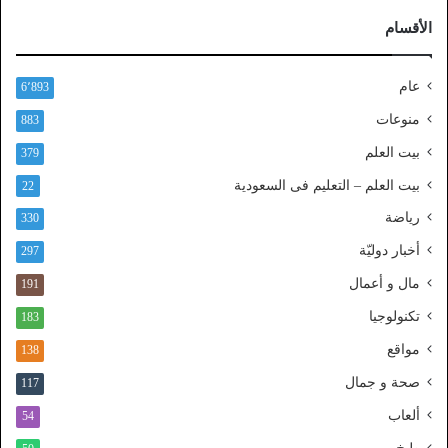
ر
الأقسام
ا
ل
ن
عام
6٬893
ف
ا
منوعات
883
ذ
بيت العلم
379
ا
ل
بيت العلم – التعليم فى السعودية
22
و
رياضة
ط
330
ن
أخبار دوليّة
297
ي
ا
مال و أعمال
191
ل
تكنولوجيا
183
م
و
مواقع
138
ح
صحة و جمال
117
د
ألعاب
54