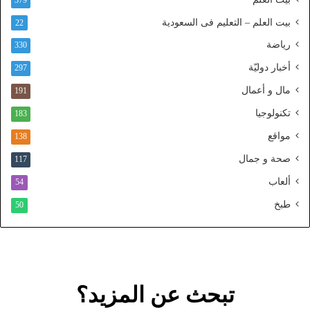
379
ا
ل
بيت العلم – التعليم فى السعودية
22
و
رياضة
ط
330
ن
أخبار دوليّة
297
ي
ا
مال و أعمال
191
ل
تكنولوجيا
183
م
و
مواقع
138
ح
صحة و جمال
117
د
ألعاب
54
طبخ
50
تبحث عن المزيد؟