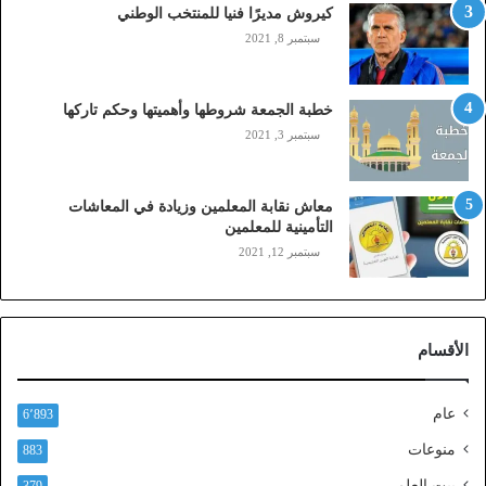
م
كيروش مديرًا فنيا للمنتخب الوطني
و
سبتمبر 8, 2021
ب
ا
ي
خطبة الجمعة شروطها وأهميتها وحكم تاركها
ل
سبتمبر 3, 2021
ي
،
ز
معاش نقابة المعلمين وزيادة في المعاشات
ي
التأمينية للمعلمين
ن
سبتمبر 12, 2021
)
ع
ب
ر
الأقسام
ا
ل
ن
عام
6٬893
ف
ا
منوعات
883
ذ
بيت العلم