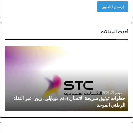
أحدث المقالات
خ
ط
و
ا
ت
ت
و
ث
يونيو 21, 2026
خطوات توثيق شريحة الاتصال (stc, موبايلي، زين) عبر النفاذ
ي
الوطني الموحد
ق
ش
ر
ي
ح