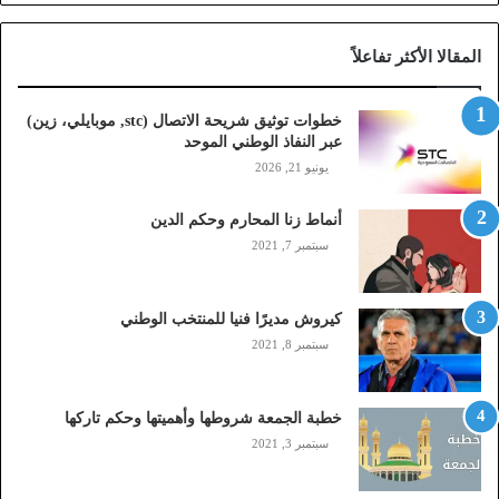
ة
ا
المقالا الأكثر تفاعلاً
ل
ا
ت
خطوات توثيق شريحة الاتصال (stc, موبايلي، زين)
ص
عبر النفاذ الوطني الموحد
ا
يونيو 21, 2026
ل
(
أنماط زنا المحارم وحكم الدين
s
t
سبتمبر 7, 2021
c
,
م
كيروش مديرًا فنيا للمنتخب الوطني
و
سبتمبر 8, 2021
ب
ا
ي
خطبة الجمعة شروطها وأهميتها وحكم تاركها
ل
سبتمبر 3, 2021
ي
،