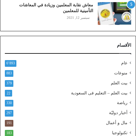
ز
معاش نقابة المعلمين وزيادة في المعاشات
ي
التأمينية للمعلمين
ن
سبتمبر 12, 2021
)
ع
ب
ر
الأقسام
ا
ل
ن
عام
6٬893
ف
ا
منوعات
883
ذ
بيت العلم
379
ا
ل
بيت العلم – التعليم فى السعودية
22
و
رياضة
ط
330
ن
أخبار دوليّة
297
ي
ا
مال و أعمال
191
ل
تكنولوجيا
183
م