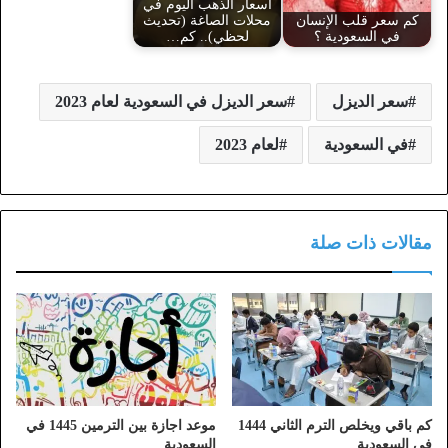
أسعار الذهب اليوم في
كم سعر قلب الإنسان
محلات الصاغة (تحديث
في السعودية ؟
لحظي).. كم…
سعر الديزل
سعر الديزل في السعودية لعام 2023
في السعودية
لعام 2023
مقالات ذات صلة
كم باقي ويخلص الترم الثاني 1444
موعد اجازة بين الترمين 1445 في
في السعودية
السعودية