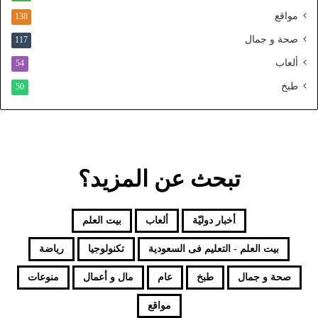
و
مواقع
138
ح
صحة و جمال
117
د
ألعاب
54
طبخ
50
تبحث عن المزيد؟
أخبار دوليّة
ألعاب
بيت العلم
بيت العلم - التعليم فى السعودية
تكنولوجيا
رياضة
صحة و جمال
طبخ
عام
مال و أعمال
منوعات
مواقع