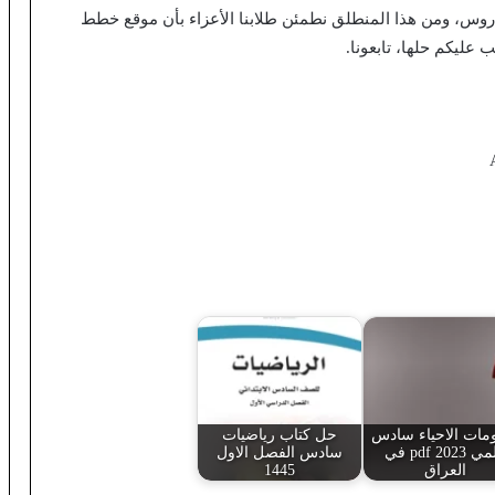
روس، ومن هذا المنطلق نطمئن طلابنا الأعزاء بأن موقع خطط
عليكم حلها، تابعونا.
ات الاحياء سادس
حل كتاب رياضيات
علمي pdf 2023 في
سادس الفصل الاول
العراق
1445