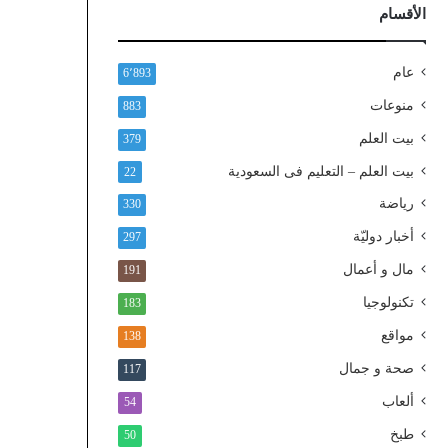
ذ
الأقسام
ا
ل
و
عام
6٬893
ط
منوعات
883
ن
ي
بيت العلم
379
ا
بيت العلم – التعليم فى السعودية
22
ل
م
رياضة
330
و
أخبار دوليّة
297
ح
د
مال و أعمال
191
تكنولوجيا
183
مواقع
138
صحة و جمال
117
ألعاب
54
طبخ
50