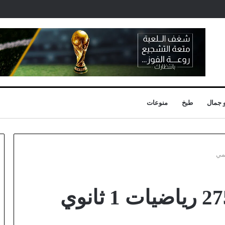
 جمال
طبخ
منوعات
حل التمرين 45 ص 275 رياضيات 1 ثانوي