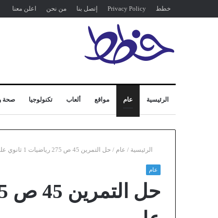
خطط
Privacy Policy
إتصل بنا
من نحن
اعلن معنا
الرئيسية
عام
مواقع
ألعاب
تكنولوجيا
صحة و
الرئيسية
/
عام
/
حل التمرين 45 ص 275 رياضيات 1 ثانوي علمي
عام