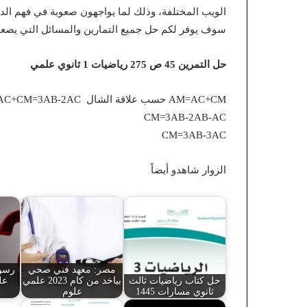
الويب المختلفة، وذلك لما يواجهون صعوبة في فهم الد
سوف يوفر لكم حل جميع التمارين والمسائل التي يصعب 
حل التمرين 45 ص 275 رياضيات 1 ثانوي علمي
AM=AC+CM حسب علاقة الشال AC+CM=3AB-2AC
CM=3AB-2AB-AC
CM=3AB-3AC
الزوار شاهدو أيضاً
مصر: معهد فني صحي
رسوم
حل كتاب رياضيات ثالث
بياخد من كام 2023 علمي
ثانوي مسارات 1445
علوم