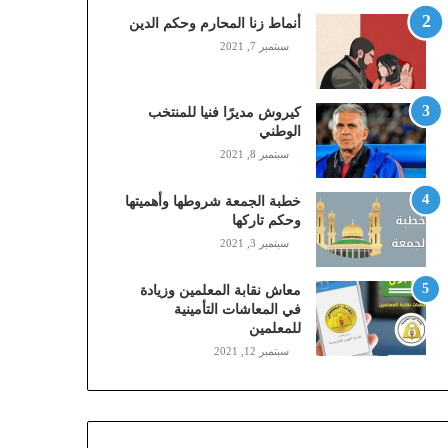
,
أنماط زنا المحارم وحكم الدين
م
سبتمبر 7, 2021
و
ب
ا
كيروش مديرًا فنيا للمنتخب
ي
الوطني
ل
سبتمبر 8, 2021
ي
،
خطبة الجمعة شروطها وأهميتها
ز
وحكم تاركها
ي
سبتمبر 3, 2021
ن
)
ع
معاش نقابة المعلمين وزيادة
ب
في المعاشات التأمينية
للمعلمين
ر
ا
سبتمبر 12, 2021
ل
ن
ف
ا