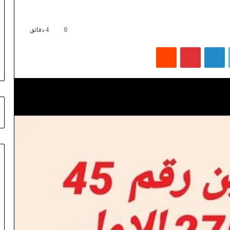
0
4 دقائق
تويتر
لينكدإن
بينتيريست
‏Reddit