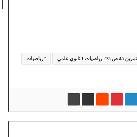
2 رياضيات 1 ثانوي علمي
رياضيات
لينكدإن
بينتيريست
‏Reddit
مشاركة عبر البريد
طباعة