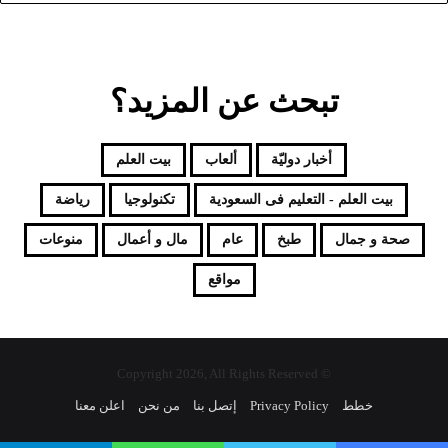
تبحث عن المزيد؟
أخبار دوليّة
ألعاب
بيت العلم
بيت العلم - التعليم فى السعودية
تكنولوجيا
رياضة
صحة و جمال
طبخ
عام
مال و أعمال
منوعات
مواقع
© Copyright 2026, All Rights Reserved
خطط
Privacy Policy
إتصل بنا
من نحن
اعلن معنا