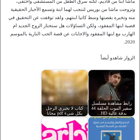
ماشا ابنا من فاديم، لكنه سرق الطفل من المستشفى واختفى،
وتزوجت ماشا من بوريس لتنجب لهما ابنة وتسمع الأخبار الحقيقية
منه وتخبره بقصتها وسط كاتيا ابنتهم، ولقد توقفت عن التحقيق في
قضية ابنها المفقود، ولكن التساؤلات هل ستختار الزوج الجديد ام
الهارب مع ابنها المفقود والاجابات عن قصة الحب النارية بالموسم
2020.
الزوار شاهدو أيضاً
رابط مشاهدة مسلسل
سفير الموت الحلقة 44
كتاب لا تخبري الرجل
بدقة عالية HD…
بكل شيء pdf مجانا