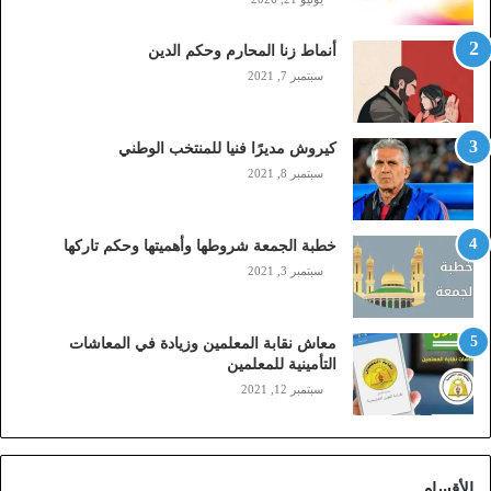
ل
(
أنماط زنا المحارم وحكم الدين
s
t
سبتمبر 7, 2021
c
,
م
كيروش مديرًا فنيا للمنتخب الوطني
و
سبتمبر 8, 2021
ب
ا
ي
خطبة الجمعة شروطها وأهميتها وحكم تاركها
ل
سبتمبر 3, 2021
ي
،
ز
معاش نقابة المعلمين وزيادة في المعاشات
ي
التأمينية للمعلمين
ن
سبتمبر 12, 2021
)
ع
ب
ر
الأقسام