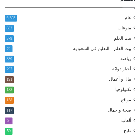
ا
ل
ن
عام
6٬893
ف
ا
منوعات
883
ذ
بيت العلم
379
ا
ل
بيت العلم – التعليم فى السعودية
22
و
رياضة
ط
330
ن
أخبار دوليّة
297
ي
ا
مال و أعمال
191
ل
تكنولوجيا
183
م
و
مواقع
138
ح
صحة و جمال
117
د
ألعاب
54
طبخ
50